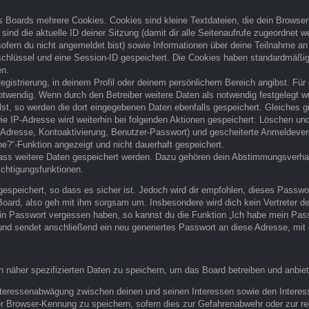
 Boards mehrere Cookies. Cookies sind kleine Textdateien, die dein Browser
sind die aktuelle ID deiner Sitzung (damit dir alle Seitenaufrufe zugeordnet 
sofern du nicht angemeldet bist) sowie Informationen über deine Teilnahme an
sschlüssel und eine Session-ID gespeichert. Die Cookies haben standardmäßig 
en.
egistrierung, in deinem Profil oder deinem persönlichem Bereich angibst. Für 
endig. Wenn durch den Betreiber weitere Daten als notwendig festgelegt wurd
lst, so werden die dort eingegebenen Daten ebenfalls gespeichert. Gleiches g
Die IP-Adresse wird weiterhin bei folgenden Aktionen gespeichert: Löschen u
l-Adresse, Kontoaktivierung, Benutzer-Passwort) und gescheiterte Anmeldeve
ne?“-Funktion angezeigt und nicht dauerhaft gespeichert.
 dass weitere Daten gespeichert werden. Dazu gehören dein Abstimmungsverha
ichtigungsfunktionen.
espeichert, so dass es sicher ist. Jedoch wird dir empfohlen, dieses Passwo
oard, also geh mit ihm sorgsam um. Insbesondere wird dich kein Vertreter des
ein Passwort vergessen haben, so kannst du die Funktion „Ich habe mein Pas
d sendet anschließend ein neu generiertes Passwort an diese Adresse, mit 
n näher spezifizierten Daten zu speichern, um das Board betreiben und anbie
 Interessenabwägung zwischen deinen und seinen Interessen sowie den Interes
r Browser-Kennung zu speichern, sofern dies zur Gefahrenabwehr oder zur rec