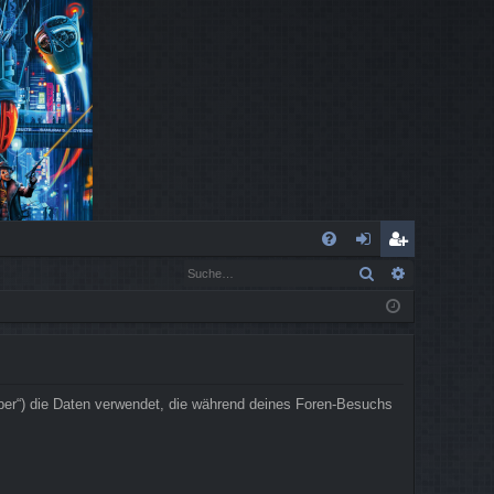
S
Suche
Erweiterte
FA
n
eg
Q
m
ist
el
rie
de
re
iber“) die Daten verwendet, die während deines Foren-Besuchs
n
n