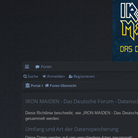
Foren
Suche
Anmelden
Registrieren
ch
Portal
Foren-Übersicht
ne
llz
IRON MAIDEN - Das Deutsche Forum - Datensc
ug
Diese Richtlinie beschreibt, wie „IRON MAIDEN - Das Deutsche
rif
gesammelt werden.
f
Umfang und Art der Datenspeicherung
Deine Daten werden auf vier verschiedene Arten gesammelt: