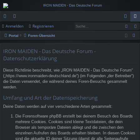
Such
Anmelden
Registrieren
ch
or
n
eg
S
Portal
Foren-Übersicht
ne
en
m
ist
u
llz
el
rie
c
IRON MAIDEN - Das Deutsche Forum -
h
Datenschutzerklärung
ug
de
re
e
rif
n
n
Diese Richtlinie beschreibt, wie „IRON MAIDEN - Das Deutsche Forum“
(„https://www.ironmaiden-deutschland.de“) (im Folgenden „der Betreiber“)
f
die Daten verwendet, die während deines Foren-Besuchs gesammelt
werden.
Umfang und Art der Datenspeicherung
Deine Daten werden auf vier verschiedene Arten gesammelt:
Die Forensoftware phpBB erstellt bei deinem Besuch des Boards
mehrere Cookies. Cookies sind kleine Textdateien, die dein
Browser als temporäre Dateien ablegt und die zwischen den
einzelnen Aufrufen des Boards erhalten bleiben. In diesen Cookies
sind die aktuelle ID deiner Sitzung (damit dir alle Seitenaufrufe