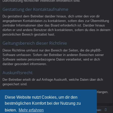
Durchsetzung rechtlicher Interessen erforderlich sind.
Gestattung der Kontaktaufnahme
Du gestattest dem Betreiber darüber hinaus, dich unter den von dir
angegebenen Kontaktdaten zu kontaktieren, sofern dies zur Übermittlung
zentraler Informationen über das Board erforderlich ist. Darüber hinaus
dürfen er und andere Benutzer dich kontaktieren, sofern du dies in deinem
persönlichen Bereich gestattet hast.
Geltungsbereich dieser Richtlinie
Diese Richtlinie umfasst nur den Bereich der Seiten, die die phpBB-
Software umfassen. Sofern der Betreiber in anderen Bereichen seiner
Software weitere personenbezogene Daten verarbeitet, wird er dich
darüber gesondert informieren.
Auskunftsrecht
Der Betreiber erteilt dir auf Anfrage Auskunft, welche Daten über dich
gespeichert sind.
Du kannst jederzeit die Löschung bzw. Sperrung deiner Daten verlangen.
Kontaktiere hierzu bitte den Betreiber.
Diese Website nutzt Cookies, um dir den
bestmöglichen Komfort bei der Nutzung zu
bieten.
Mehr erfahren
Portal
Foren-Übersicht
Kontakt