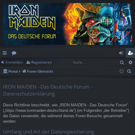
Such
Anmelden
Registrieren
ch
or
n
eg
S
Portal
Foren-Übersicht
ne
en
m
ist
u
llz
el
rie
c
IRON MAIDEN - Das Deutsche Forum -
h
ug
de
re
Datenschutzerklärung
e
rif
n
n
Diese Richtlinie beschreibt, wie „IRON MAIDEN - Das Deutsche Forum“
(„https://www.ironmaiden-deutschland.de“) (im Folgenden „der Betreiber“)
f
die Daten verwendet, die während deines Foren-Besuchs gesammelt
werden.
Umfang und Art der Datenspeicherung