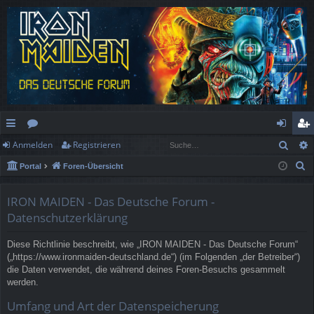
Such
Anmelden
Registrieren
ch
or
n
eg
S
Portal
Foren-Übersicht
ne
en
m
ist
u
llz
el
rie
c
IRON MAIDEN - Das Deutsche Forum -
h
ug
de
re
Datenschutzerklärung
e
rif
n
n
Diese Richtlinie beschreibt, wie „IRON MAIDEN - Das Deutsche Forum“
(„https://www.ironmaiden-deutschland.de“) (im Folgenden „der Betreiber“)
f
die Daten verwendet, die während deines Foren-Besuchs gesammelt
werden.
Umfang und Art der Datenspeicherung