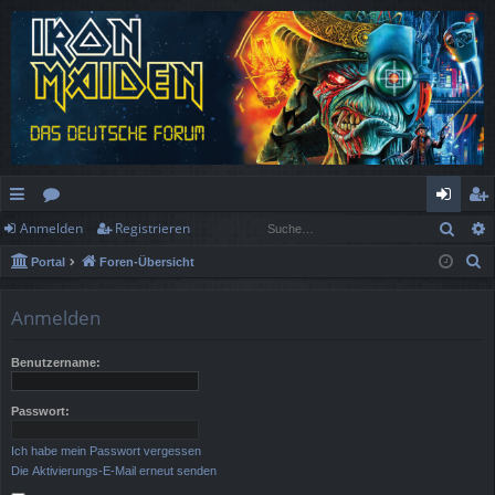
Such
Anmelden
Registrieren
ch
or
n
eg
S
Portal
Foren-Übersicht
ne
en
m
ist
u
llz
el
rie
c
Anmelden
h
ug
de
re
e
Benutzername:
rif
n
n
f
Passwort:
Ich habe mein Passwort vergessen
Die Aktivierungs-E-Mail erneut senden