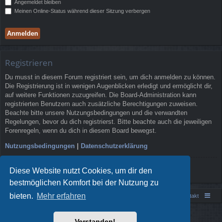
Angemeldet bleiben
Meinen Online-Status während dieser Sitzung verbergen
Registrieren
Du musst in diesem Forum registriert sein, um dich anmelden zu können.
Die Registrierung ist in wenigen Augenblicken erledigt und ermöglicht dir,
auf weitere Funktionen zuzugreifen. Die Board-Administration kann
registrierten Benutzern auch zusätzliche Berechtigungen zuweisen.
Beachte bitte unsere Nutzungsbedingungen und die verwandten
Regelungen, bevor du dich registrierst. Bitte beachte auch die jeweiligen
Forenregeln, wenn du dich in diesem Board bewegst.
Nutzungsbedingungen
|
Datenschutzerklärung
Registrieren
Diese Website nutzt Cookies, um dir den
bestmöglichen Komfort bei der Nutzung zu
bieten.
Mehr erfahren
Portal
Foren-Übersicht
Kontakt
Powered by
phpBB
® Forum Software © phpBB Limited
Verstanden!
Style von
Arty
- phpBB 3.3 von MrGaby