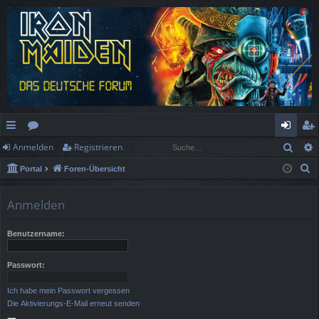
Such
Anmelden
Registrieren
ch
or
n
eg
S
Portal
Foren-Übersicht
ne
en
m
ist
u
llz
el
rie
c
Anmelden
h
ug
de
re
e
Benutzername:
rif
n
n
f
Passwort:
Ich habe mein Passwort vergessen
Die Aktivierungs-E-Mail erneut senden