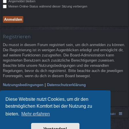
Angemeldet bleiben
Meinen Online-Status während dieser Sitzung verbergen
Registrieren
Du musst in diesem Forum registriert sein, um dich anmelden zu können.
Die Registrierung ist in wenigen Augenblicken erledigt und ermöglicht dir,
auf weitere Funktionen zuzugreifen. Die Board-Administration kann
registrierten Benutzern auch zusätzliche Berechtigungen zuweisen.
Beachte bitte unsere Nutzungsbedingungen und die verwandten
Regelungen, bevor du dich registrierst. Bitte beachte auch die jeweiligen
Forenregeln, wenn du dich in diesem Board bewegst.
Nutzungsbedingungen
|
Datenschutzerklärung
Registrieren
Diese Website nutzt Cookies, um dir den
bestmöglichen Komfort bei der Nutzung zu
bieten.
Mehr erfahren
Portal
Foren-Übersicht
Kontakt
Powered by
phpBB
® Forum Software © phpBB Limited
Verstanden!
Style von
Arty
- phpBB 3.3 von MrGaby