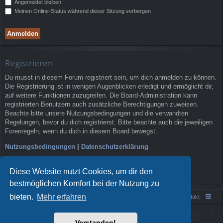
Angemeldet bleiben
Meinen Online-Status während dieser Sitzung verbergen
Registrieren
Du musst in diesem Forum registriert sein, um dich anmelden zu können.
Die Registrierung ist in wenigen Augenblicken erledigt und ermöglicht dir,
auf weitere Funktionen zuzugreifen. Die Board-Administration kann
registrierten Benutzern auch zusätzliche Berechtigungen zuweisen.
Beachte bitte unsere Nutzungsbedingungen und die verwandten
Regelungen, bevor du dich registrierst. Bitte beachte auch die jeweiligen
Forenregeln, wenn du dich in diesem Board bewegst.
Nutzungsbedingungen
|
Datenschutzerklärung
Registrieren
Diese Website nutzt Cookies, um dir den
bestmöglichen Komfort bei der Nutzung zu
bieten.
Mehr erfahren
Portal
Foren-Übersicht
Kontakt
Powered by
phpBB
® Forum Software © phpBB Limited
Verstanden!
Style von
Arty
- phpBB 3.3 von MrGaby