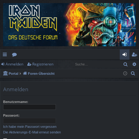
Such
Anmelden
Registrieren
ch
or
n
eg
S
Portal
Foren-Übersicht
ne
en
m
ist
u
llz
el
rie
c
Anmelden
h
ug
de
re
e
Benutzername:
rif
n
n
f
Passwort:
Ich habe mein Passwort vergessen
Die Aktivierungs-E-Mail erneut senden