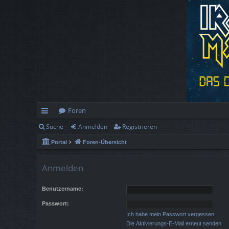
Foren
Suche
Anmelden
Registrieren
ch
Portal
Foren-Übersicht
ne
llz
Anmelden
ug
Benutzername:
rif
Passwort:
f
Ich habe mein Passwort vergessen
Die Aktivierungs-E-Mail erneut senden