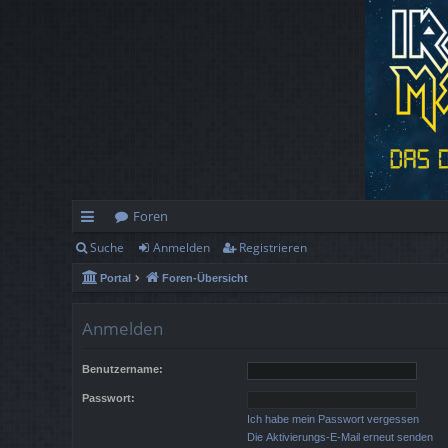
Foren
Suche
Anmelden
Registrieren
ch
Portal
Foren-Übersicht
ne
llz
Anmelden
ug
Benutzername:
rif
Passwort:
f
Ich habe mein Passwort vergessen
Die Aktivierungs-E-Mail erneut senden