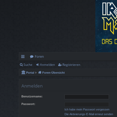
Foren
Suche
Anmelden
Registrieren
ch
Portal
Foren-Übersicht
ne
llz
Anmelden
ug
Benutzername:
rif
Passwort:
f
Ich habe mein Passwort vergessen
Die Aktivierungs-E-Mail erneut senden