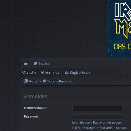
Foren
Suche
Anmelden
Registrieren
ch
Portal
Foren-Übersicht
ne
llz
Anmelden
ug
Benutzername:
rif
Passwort:
f
Ich habe mein Passwort vergessen
Die Aktivierungs-E-Mail erneut senden