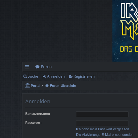
Foren
Suche
Anmelden
Registrieren
ch
Portal
Foren-Übersicht
ne
llz
Anmelden
ug
Benutzername:
rif
Passwort:
f
Ich habe mein Passwort vergessen
Die Aktivierungs-E-Mail erneut senden