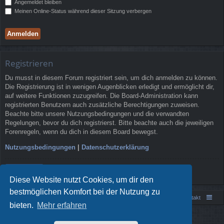
Angemeldet bleiben
Meinen Online-Status während dieser Sitzung verbergen
Registrieren
Du musst in diesem Forum registriert sein, um dich anmelden zu können.
Die Registrierung ist in wenigen Augenblicken erledigt und ermöglicht dir,
auf weitere Funktionen zuzugreifen. Die Board-Administration kann
registrierten Benutzern auch zusätzliche Berechtigungen zuweisen.
Beachte bitte unsere Nutzungsbedingungen und die verwandten
Regelungen, bevor du dich registrierst. Bitte beachte auch die jeweiligen
Forenregeln, wenn du dich in diesem Board bewegst.
Nutzungsbedingungen
|
Datenschutzerklärung
Registrieren
Diese Website nutzt Cookies, um dir den
bestmöglichen Komfort bei der Nutzung zu
Portal
Foren-Übersicht
Kontakt
bieten.
Mehr erfahren
Powered by
phpBB
® Forum Software © phpBB Limited
Style von
Arty
- phpBB 3.3 von MrGaby