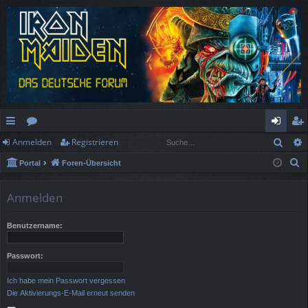
Such
Anmelden
Registrieren
ch
or
n
eg
S
Portal
Foren-Übersicht
ne
en
m
ist
u
llz
el
rie
c
Anmelden
h
ug
de
re
e
Benutzername:
rif
n
n
f
Passwort:
Ich habe mein Passwort vergessen
Die Aktivierungs-E-Mail erneut senden