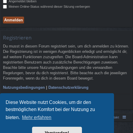
Angemeldet bleiben
Meinen Online-Status während dieser Sitzung verbergen
Registrieren
Du musst in diesem Forum registriert sein, um dich anmelden zu können.
Die Registrierung ist in wenigen Augenblicken erledigt und ermöglicht dir,
auf weitere Funktionen zuzugreifen. Die Board-Administration kann
registrierten Benutzern auch zusätzliche Berechtigungen zuweisen.
Beachte bitte unsere Nutzungsbedingungen und die verwandten
Regelungen, bevor du dich registrierst. Bitte beachte auch die jeweiligen
Forenregeln, wenn du dich in diesem Board bewegst.
Nutzungsbedingungen
|
Datenschutzerklärung
Registrieren
Diese Website nutzt Cookies, um dir den
bestmöglichen Komfort bei der Nutzung zu
bieten.
Mehr erfahren
Portal
Foren-Übersicht
Kontakt
Powered by
phpBB
® Forum Software © phpBB Limited
Verstanden!
Style von
Arty
- phpBB 3.3 von MrGaby