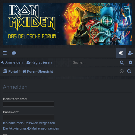
Such
Anmelden
Registrieren
ch
or
n
eg
S
Portal
Foren-Übersicht
ne
en
m
ist
u
llz
el
rie
c
Anmelden
h
ug
de
re
e
Benutzername:
rif
n
n
f
Passwort:
Ich habe mein Passwort vergessen
Die Aktivierungs-E-Mail erneut senden