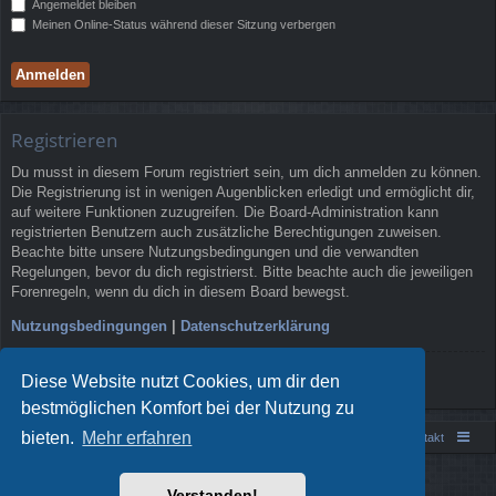
Angemeldet bleiben
Meinen Online-Status während dieser Sitzung verbergen
Registrieren
Du musst in diesem Forum registriert sein, um dich anmelden zu können.
Die Registrierung ist in wenigen Augenblicken erledigt und ermöglicht dir,
auf weitere Funktionen zuzugreifen. Die Board-Administration kann
registrierten Benutzern auch zusätzliche Berechtigungen zuweisen.
Beachte bitte unsere Nutzungsbedingungen und die verwandten
Regelungen, bevor du dich registrierst. Bitte beachte auch die jeweiligen
Forenregeln, wenn du dich in diesem Board bewegst.
Nutzungsbedingungen
|
Datenschutzerklärung
Registrieren
Diese Website nutzt Cookies, um dir den
bestmöglichen Komfort bei der Nutzung zu
bieten.
Mehr erfahren
Portal
Foren-Übersicht
Kontakt
Powered by
phpBB
® Forum Software © phpBB Limited
Verstanden!
Style von
Arty
- phpBB 3.3 von MrGaby