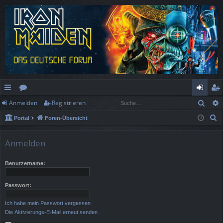
Such
Anmelden
Registrieren
ch
or
n
eg
S
Portal
Foren-Übersicht
ne
en
m
ist
u
llz
el
rie
c
Anmelden
h
ug
de
re
e
Benutzername:
rif
n
n
f
Passwort:
Ich habe mein Passwort vergessen
Die Aktivierungs-E-Mail erneut senden