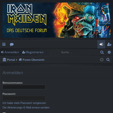
Such
Anmelden
Registrieren
ch
or
n
eg
S
Portal
Foren-Übersicht
ne
en
m
ist
u
llz
el
rie
c
Anmelden
h
ug
de
re
e
Benutzername:
rif
n
n
f
Passwort:
Ich habe mein Passwort vergessen
Die Aktivierungs-E-Mail erneut senden