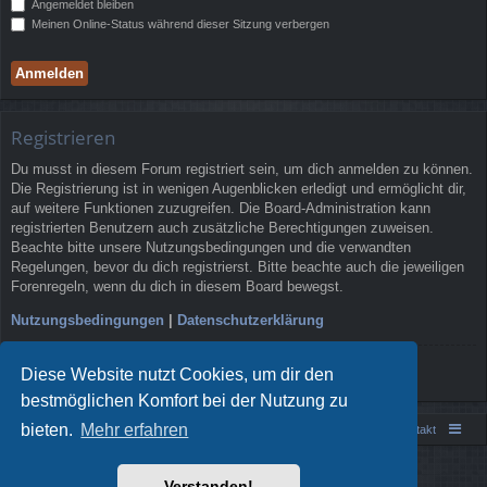
Angemeldet bleiben
Meinen Online-Status während dieser Sitzung verbergen
Registrieren
Du musst in diesem Forum registriert sein, um dich anmelden zu können.
Die Registrierung ist in wenigen Augenblicken erledigt und ermöglicht dir,
auf weitere Funktionen zuzugreifen. Die Board-Administration kann
registrierten Benutzern auch zusätzliche Berechtigungen zuweisen.
Beachte bitte unsere Nutzungsbedingungen und die verwandten
Regelungen, bevor du dich registrierst. Bitte beachte auch die jeweiligen
Forenregeln, wenn du dich in diesem Board bewegst.
Nutzungsbedingungen
|
Datenschutzerklärung
Registrieren
Diese Website nutzt Cookies, um dir den
bestmöglichen Komfort bei der Nutzung zu
bieten.
Mehr erfahren
Portal
Foren-Übersicht
Kontakt
Powered by
phpBB
® Forum Software © phpBB Limited
Verstanden!
Style von
Arty
- phpBB 3.3 von MrGaby