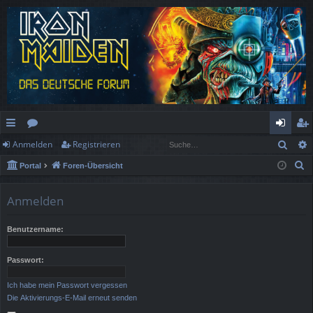
Such
Anmelden
Registrieren
ch
or
n
eg
S
Portal
Foren-Übersicht
ne
en
m
ist
u
llz
el
rie
c
Anmelden
h
ug
de
re
e
Benutzername:
rif
n
n
f
Passwort:
Ich habe mein Passwort vergessen
Die Aktivierungs-E-Mail erneut senden