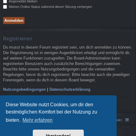
Angemeldet bleiben
Meinen Online-Status während dieser Sitzung verbergen
Registrieren
Du musst in diesem Forum registriert sein, um dich anmelden zu können.
Die Registrierung ist in wenigen Augenblicken erledigt und ermöglicht dir,
auf weitere Funktionen zuzugreifen. Die Board-Administration kann
registrierten Benutzern auch zusätzliche Berechtigungen zuweisen.
Beachte bitte unsere Nutzungsbedingungen und die verwandten
Regelungen, bevor du dich registrierst. Bitte beachte auch die jeweiligen
Forenregeln, wenn du dich in diesem Board bewegst.
Nutzungsbedingungen
|
Datenschutzerklärung
Registrieren
Diese Website nutzt Cookies, um dir den
bestmöglichen Komfort bei der Nutzung zu
bieten.
Mehr erfahren
Portal
Foren-Übersicht
Kontakt
Powered by
phpBB
® Forum Software © phpBB Limited
Verstanden!
Style von
Arty
- phpBB 3.3 von MrGaby