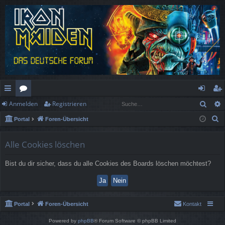
Such
Anmelden
Registrieren
ch
or
n
eg
S
Portal
Foren-Übersicht
ne
en
m
ist
u
llz
el
rie
c
Alle Cookies löschen
h
ug
de
re
Bist du dir sicher, dass du alle Cookies des Boards löschen möchtest?
e
rif
n
n
f
Portal
Foren-Übersicht
Kontakt
Powered by
phpBB
® Forum Software © phpBB Limited