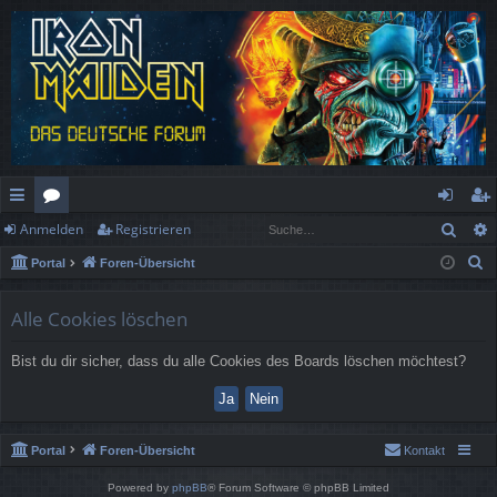
Such
Anmelden
Registrieren
ch
or
n
eg
S
Portal
Foren-Übersicht
ne
en
m
ist
u
llz
el
rie
c
Alle Cookies löschen
h
ug
de
re
Bist du dir sicher, dass du alle Cookies des Boards löschen möchtest?
e
rif
n
n
f
Portal
Foren-Übersicht
Kontakt
Powered by
phpBB
® Forum Software © phpBB Limited