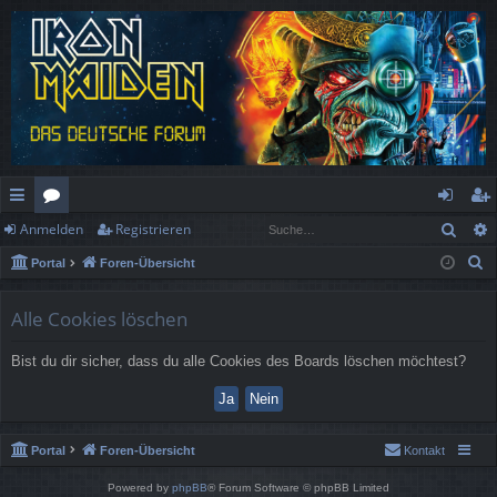
Such
Anmelden
Registrieren
ch
or
n
eg
S
Portal
Foren-Übersicht
ne
en
m
ist
u
llz
el
rie
c
Alle Cookies löschen
h
ug
de
re
Bist du dir sicher, dass du alle Cookies des Boards löschen möchtest?
e
rif
n
n
f
Portal
Foren-Übersicht
Kontakt
Powered by
phpBB
® Forum Software © phpBB Limited