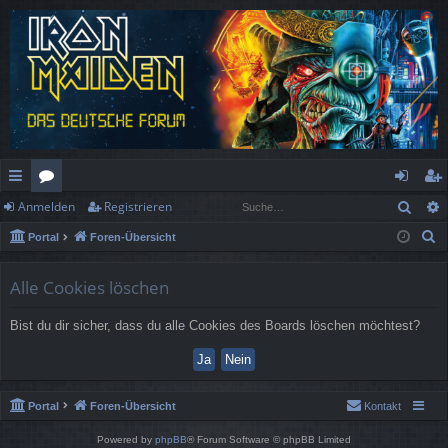
Such
Anmelden
Registrieren
ch
or
n
eg
S
Portal
Foren-Übersicht
ne
en
m
ist
u
llz
el
rie
c
Alle Cookies löschen
h
ug
de
re
Bist du dir sicher, dass du alle Cookies des Boards löschen möchtest?
e
rif
n
n
f
Portal
Foren-Übersicht
Kontakt
Powered by
phpBB
® Forum Software © phpBB Limited