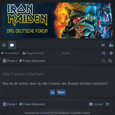
Such
Anmelden
Registrieren
ch
or
n
eg
S
Portal
Foren-Übersicht
ne
en
m
ist
u
llz
el
rie
c
Alle Cookies löschen
h
ug
de
re
Bist du dir sicher, dass du alle Cookies des Boards löschen möchtest?
e
rif
n
n
f
Portal
Foren-Übersicht
Kontakt
Powered by
phpBB
® Forum Software © phpBB Limited