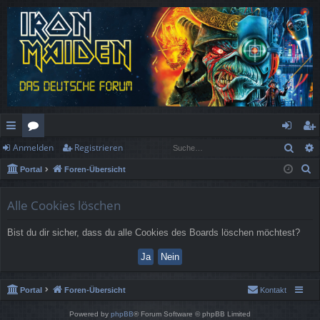
Such
Anmelden
Registrieren
ch
or
n
eg
S
Portal
Foren-Übersicht
ne
en
m
ist
u
llz
el
rie
c
Alle Cookies löschen
h
ug
de
re
Bist du dir sicher, dass du alle Cookies des Boards löschen möchtest?
e
rif
n
n
f
Portal
Foren-Übersicht
Kontakt
Powered by
phpBB
® Forum Software © phpBB Limited