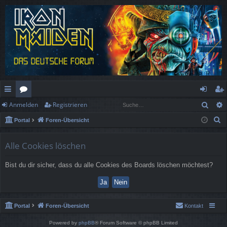
Such
Anmelden
Registrieren
ch
or
n
eg
S
Portal
Foren-Übersicht
ne
en
m
ist
u
llz
el
rie
c
Alle Cookies löschen
h
ug
de
re
Bist du dir sicher, dass du alle Cookies des Boards löschen möchtest?
e
rif
n
n
f
Portal
Foren-Übersicht
Kontakt
Powered by
phpBB
® Forum Software © phpBB Limited