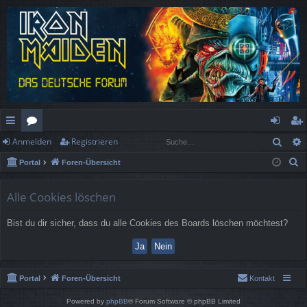
Such
Anmelden
Registrieren
ch
or
n
eg
S
Portal
Foren-Übersicht
ne
en
m
ist
u
llz
el
rie
c
Alle Cookies löschen
h
ug
de
re
Bist du dir sicher, dass du alle Cookies des Boards löschen möchtest?
e
rif
n
n
f
Portal
Foren-Übersicht
Kontakt
Powered by
phpBB
® Forum Software © phpBB Limited