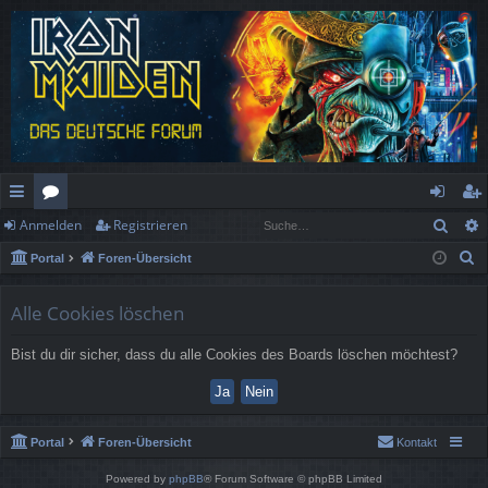
Such
Anmelden
Registrieren
ch
or
n
eg
S
Portal
Foren-Übersicht
ne
en
m
ist
u
llz
el
rie
c
Alle Cookies löschen
h
ug
de
re
Bist du dir sicher, dass du alle Cookies des Boards löschen möchtest?
e
rif
n
n
f
Portal
Foren-Übersicht
Kontakt
Powered by
phpBB
® Forum Software © phpBB Limited