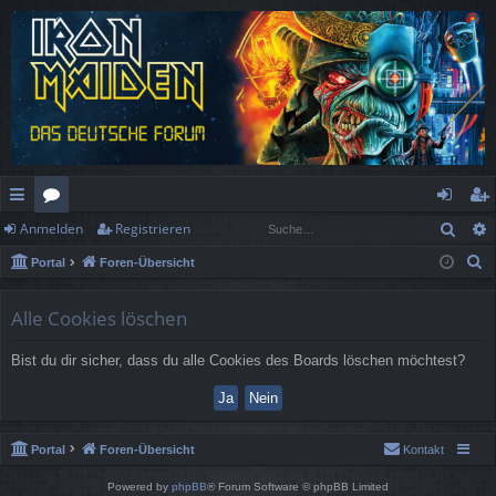
Such
Anmelden
Registrieren
ch
or
n
eg
S
Portal
Foren-Übersicht
ne
en
m
ist
u
llz
el
rie
c
Alle Cookies löschen
h
ug
de
re
Bist du dir sicher, dass du alle Cookies des Boards löschen möchtest?
e
rif
n
n
f
Portal
Foren-Übersicht
Kontakt
Powered by
phpBB
® Forum Software © phpBB Limited