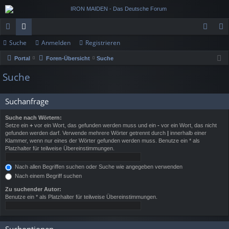
Suche
Anmelden
Registrieren
ch
or
n
eg
Portal
Foren-Übersicht
Suche
ne
en
m
ist
Suche
llz
el
rie
ug
de
re
Suchanfrage
rif
n
n
Suche nach Wörtern:
Setze ein
+
vor ein Wort, das gefunden werden muss und ein
-
vor ein Wort, das nicht
f
gefunden werden darf. Verwende mehrere Wörter getrennt durch
|
innerhalb einer
Klammer, wenn nur eines der Wörter gefunden werden muss. Benutze ein * als
Platzhalter für teilweise Übereinstimmungen.
Nach allen Begriffen suchen oder Suche wie angegeben verwenden
Nach einem Begriff suchen
Zu suchender Autor:
Benutze ein * als Platzhalter für teilweise Übereinstimmungen.