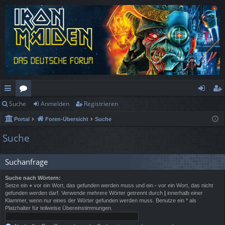
Suche
Anmelden
Registrieren
ch
or
n
eg
Portal
Foren-Übersicht
Suche
ne
en
m
ist
Suche
llz
el
rie
ug
de
re
Suchanfrage
rif
n
n
Suche nach Wörtern:
Setze ein
+
vor ein Wort, das gefunden werden muss und ein
-
vor ein Wort, das nicht
f
gefunden werden darf. Verwende mehrere Wörter getrennt durch
|
innerhalb einer
Klammer, wenn nur eines der Wörter gefunden werden muss. Benutze ein * als
Platzhalter für teilweise Übereinstimmungen.