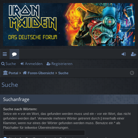
Suche
Anmelden
Registrieren
ch
or
n
eg
Portal
Foren-Übersicht
Suche
ne
en
m
ist
Suche
llz
el
rie
ug
de
re
Suchanfrage
rif
n
n
Suche nach Wörtern:
Setze ein
+
vor ein Wort, das gefunden werden muss und ein
-
vor ein Wort, das nicht
f
gefunden werden darf. Verwende mehrere Wörter getrennt durch
|
innerhalb einer
Klammer, wenn nur eines der Wörter gefunden werden muss. Benutze ein * als
Platzhalter für teilweise Übereinstimmungen.