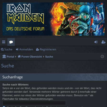
Suche
Anmelden
Registrieren
ch
or
n
eg
Portal
Foren-Übersicht
Suche
ne
en
m
ist
Suche
llz
el
rie
ug
de
re
Suchanfrage
rif
n
n
Suche nach Wörtern:
Setze ein
+
vor ein Wort, das gefunden werden muss und ein
-
vor ein Wort, das nicht
f
gefunden werden darf. Verwende mehrere Wörter getrennt durch
|
innerhalb einer
Klammer, wenn nur eines der Wörter gefunden werden muss. Benutze ein * als
Platzhalter für teilweise Übereinstimmungen.