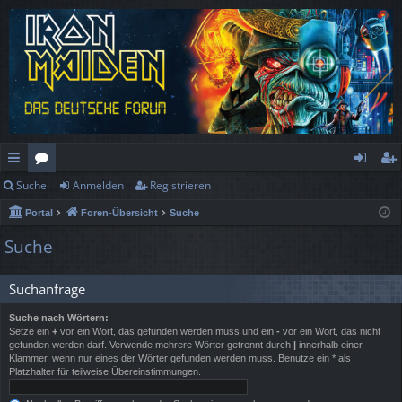
Suche
Anmelden
Registrieren
ch
or
n
eg
Portal
Foren-Übersicht
Suche
ne
en
m
ist
Suche
llz
el
rie
ug
de
re
Suchanfrage
rif
n
n
Suche nach Wörtern:
Setze ein
+
vor ein Wort, das gefunden werden muss und ein
-
vor ein Wort, das nicht
f
gefunden werden darf. Verwende mehrere Wörter getrennt durch
|
innerhalb einer
Klammer, wenn nur eines der Wörter gefunden werden muss. Benutze ein * als
Platzhalter für teilweise Übereinstimmungen.