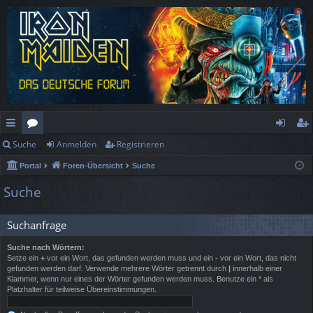
Suche
Anmelden
Registrieren
ch
or
n
eg
Portal
Foren-Übersicht
Suche
ne
en
m
ist
Suche
llz
el
rie
ug
de
re
Suchanfrage
rif
n
n
Suche nach Wörtern:
Setze ein
+
vor ein Wort, das gefunden werden muss und ein
-
vor ein Wort, das nicht
f
gefunden werden darf. Verwende mehrere Wörter getrennt durch
|
innerhalb einer
Klammer, wenn nur eines der Wörter gefunden werden muss. Benutze ein * als
Platzhalter für teilweise Übereinstimmungen.