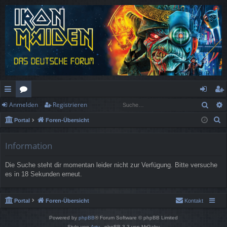
Such
Anmelden
Registrieren
ch
or
n
eg
S
Portal
Foren-Übersicht
ne
en
m
ist
u
llz
el
rie
c
Information
h
ug
de
re
Die Suche steht dir momentan leider nicht zur Verfügung. Bitte versuche
e
rif
n
n
es in 18 Sekunden erneut.
f
Portal
Foren-Übersicht
Kontakt
Powered by
phpBB
® Forum Software © phpBB Limited
Style von
Arty
- phpBB 3.3 von MrGaby