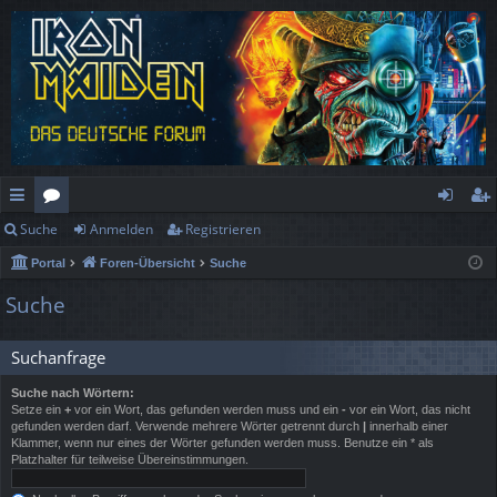
Suche
Anmelden
Registrieren
ch
or
n
eg
Portal
Foren-Übersicht
Suche
ne
en
m
ist
Suche
llz
el
rie
ug
de
re
Suchanfrage
rif
n
n
Suche nach Wörtern:
Setze ein
+
vor ein Wort, das gefunden werden muss und ein
-
vor ein Wort, das nicht
f
gefunden werden darf. Verwende mehrere Wörter getrennt durch
|
innerhalb einer
Klammer, wenn nur eines der Wörter gefunden werden muss. Benutze ein * als
Platzhalter für teilweise Übereinstimmungen.