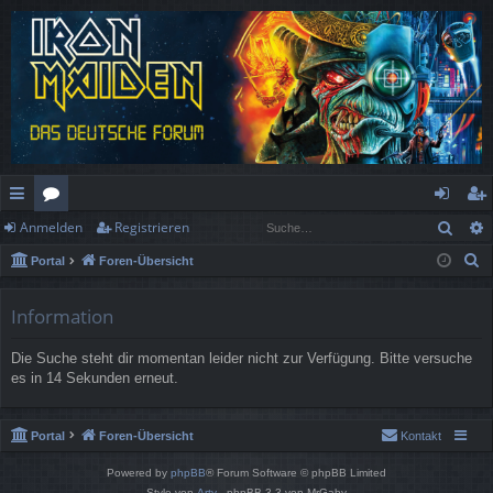
Such
Anmelden
Registrieren
ch
or
n
eg
S
Portal
Foren-Übersicht
ne
en
m
ist
u
llz
el
rie
c
Information
h
ug
de
re
Die Suche steht dir momentan leider nicht zur Verfügung. Bitte versuche
e
rif
n
n
es in 14 Sekunden erneut.
f
Portal
Foren-Übersicht
Kontakt
Powered by
phpBB
® Forum Software © phpBB Limited
Style von
Arty
- phpBB 3.3 von MrGaby