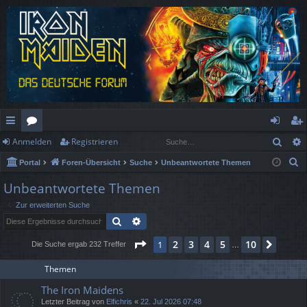
Such
Anmelden
Registrieren
ch
or
n
eg
S
Portal
Foren-Übersicht
Suche
Unbeantwortete Themen
ne
en
m
ist
u
Unbeantwortete Themen
llz
el
rie
c
Zur erweiterten Suche
h
ug
de
re
Suche
Erweiterte Suche
e
rif
n
n
Seite
1
von
10
2
3
4
5
10
1
Nächs
Die Suche ergab 232 Treffer
…
f
Themen
The Iron Maidens
Letzter Beitrag von
Elfichris
«
22. Jul 2026 07:48