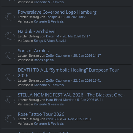
Verfasst in
Konzerte & Festivals
Powerslave Coverband Logo Hamburg
Letzter Beitrag von
Topspin
«
18. Jul 2026 08:22
Verfasst in
Konzerte & Festivals
Haiduk - Archdevil
Letzter Beitrag von
Dieter_M
«
20. Mai 2026 22:17
Verfasst in
Songs & Alben Spezial
Sons of Arrakis
Letzter Beitrag von
ZoSo_Capricorn
«
28. Jan 2026 14:17
Verfasst in
Bands Spezial
DEATH TO ALL “Symbolic Healing” European Tour
2026
Letzter Beitrag von
ZoSo_Capricorn
«
22. Jan 2026 15:41
Verfasst in
Konzerte & Festivals
STELLA NOMINE FESTIVAL 2026 - The Blackest One -
Letzter Beitrag von
Hate-Blood-Murder
«
5. Jan 2026 05:41
Verfasst in
Konzerte & Festivals
Rose Tattoo Tour 2026
Letzter Beitrag von
eddie666
«
24. Nov 2025 11:10
Verfasst in
Konzerte & Festivals