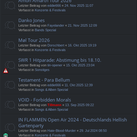
Amon Amarth Tour 2026
Letzter Beitrag von
eddie666
«
24. Nov 2025 11:07
Verfasst in
Konzerte & Festivals
Danko Jones
Letzter Beitrag von
Fayelander
«
21. Nov 2025 12:09
Verfasst in
Bands Spezial
Møl Tour 2026
Letzter Beitrag von
Dorschbert
«
16. Okt 2025 19:19
Verfasst in
Konzerte & Festivals
SWR 1 Hitparade: Abstimung bis 18.10.
Letzter Beitrag von
tin-opener
«
15. Okt 2025 23:04
Verfasst in
Sonstiges
Testament - Para Bellum
Letzter Beitrag von
eddie666
«
11. Okt 2025 12:39
Verfasst in
Songs & Alben Spezial
VOID - Forbidden Morals
Letzter Beitrag von
Tillmann
«
13. Sep 2025 09:22
Verfasst in
Songs & Alben Spezial
IN FLAMMEN Open Air 2024 - Deutschlands Hellish
Gartenparty
Letzter Beitrag von
Hate-Blood-Murder
«
29. Jul 2024 08:50
Verfasst in
Konzerte & Festivals