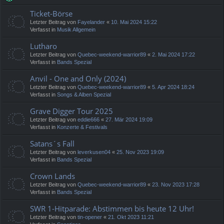
Ticket-Börse
Letzter Beitrag von
Fayelander
«
10. Mai 2024 15:22
Verfasst in
Musik Allgemein
Lutharo
Letzter Beitrag von
Quebec-weekend-warrior89
«
2. Mai 2024 17:22
Verfasst in
Bands Spezial
Anvil - One and Only (2024)
Letzter Beitrag von
Quebec-weekend-warrior89
«
5. Apr 2024 18:24
Verfasst in
Songs & Alben Spezial
Grave Digger Tour 2025
Letzter Beitrag von
eddie666
«
27. Mär 2024 19:09
Verfasst in
Konzerte & Festivals
Satans´s Fall
Letzter Beitrag von
leverkusen04
«
25. Nov 2023 19:09
Verfasst in
Bands Spezial
Crown Lands
Letzter Beitrag von
Quebec-weekend-warrior89
«
23. Nov 2023 17:28
Verfasst in
Bands Spezial
SWR 1-Hitparade: Abstimmen bis heute 12 Uhr!
Letzter Beitrag von
tin-opener
«
21. Okt 2023 11:21