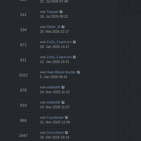
22. Jul 2026 07:48
von
Topspin
241
18. Jul 2026 08:22
von
Dieter_M
334
20. Mai 2026 22:17
von
ZoSo_Capricorn
671
28. Jan 2026 14:17
von
ZoSo_Capricorn
911
22. Jan 2026 15:41
von
Hate-Blood-Murder
1022
5. Jan 2026 05:41
von
eddie666
878
24. Nov 2025 11:10
von
eddie666
910
24. Nov 2025 11:07
von
Fayelander
866
21. Nov 2025 12:09
von
Dorschbert
1947
16. Okt 2025 19:19