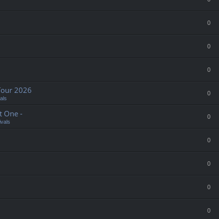
0
0
0
Tour 2026
0
als
t One -
0
ivals
0
0
0
0