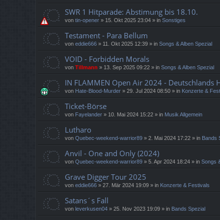
SWR 1 Hitparade: Abstimung bis 18.10.
von
tin-opener
»
15. Okt 2025 23:04
» in
Sonstiges
Testament - Para Bellum
von
eddie666
»
11. Okt 2025 12:39
» in
Songs & Alben Spezial
VOID - Forbidden Morals
von
Tillmann
»
13. Sep 2025 09:22
» in
Songs & Alben Spezial
IN FLAMMEN Open Air 2024 - Deutschlands He
von
Hate-Blood-Murder
»
29. Jul 2024 08:50
» in
Konzerte & Fest
Ticket-Börse
von
Fayelander
»
10. Mai 2024 15:22
» in
Musik Allgemein
Lutharo
von
Quebec-weekend-warrior89
»
2. Mai 2024 17:22
» in
Bands 
Anvil - One and Only (2024)
von
Quebec-weekend-warrior89
»
5. Apr 2024 18:24
» in
Songs &
Grave Digger Tour 2025
von
eddie666
»
27. Mär 2024 19:09
» in
Konzerte & Festivals
Satans´s Fall
von
leverkusen04
»
25. Nov 2023 19:09
» in
Bands Spezial