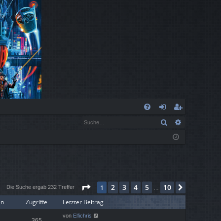
S
Suche
Erweiterte
FA
n
eg
Q
m
ist
el
rie
de
re
Seite
1
von
10
2
3
4
5
10
1
Nächste
n
n
Die Suche ergab 232 Treffer
…
en
Zugriffe
Letzter Beitrag
von
Elfichris
365