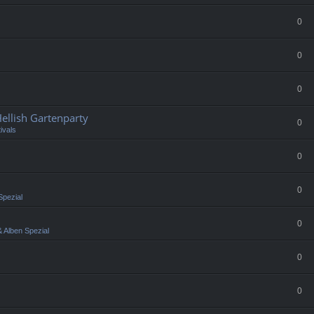
0
0
0
llish Gartenparty
0
ivals
0
0
Spezial
0
 Alben Spezial
0
0