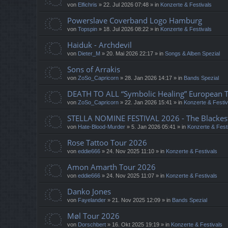
von
Elfichris
»
22. Jul 2026 07:48
» in
Konzerte & Festivals
Powerslave Coverband Logo Hamburg
von
Topspin
»
18. Jul 2026 08:22
» in
Konzerte & Festivals
Haiduk - Archdevil
von
Dieter_M
»
20. Mai 2026 22:17
» in
Songs & Alben Spezial
Sons of Arrakis
von
ZoSo_Capricorn
»
28. Jan 2026 14:17
» in
Bands Spezial
DEATH TO ALL “Symbolic Healing” European 
von
ZoSo_Capricorn
»
22. Jan 2026 15:41
» in
Konzerte & Festiv
STELLA NOMINE FESTIVAL 2026 - The Blackes
von
Hate-Blood-Murder
»
5. Jan 2026 05:41
» in
Konzerte & Fest
Rose Tattoo Tour 2026
von
eddie666
»
24. Nov 2025 11:10
» in
Konzerte & Festivals
Amon Amarth Tour 2026
von
eddie666
»
24. Nov 2025 11:07
» in
Konzerte & Festivals
Danko Jones
von
Fayelander
»
21. Nov 2025 12:09
» in
Bands Spezial
Møl Tour 2026
von
Dorschbert
»
16. Okt 2025 19:19
» in
Konzerte & Festivals