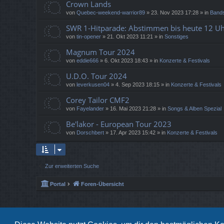
Crown Lands
von
Quebec-weekend-warrior89
»
23. Nov 2023 17:28
» in
Bands
SWR 1-Hitparade: Abstimmen bis heute 12 Uh
von
tin-opener
»
21. Okt 2023 11:21
» in
Sonstiges
Magnum Tour 2024
von
eddie666
»
6. Okt 2023 18:43
» in
Konzerte & Festivals
U.D.O. Tour 2024
von
leverkusen04
»
4. Sep 2023 18:15
» in
Konzerte & Festivals
Corey Tailor CMF2
von
Fayelander
»
16. Mai 2023 21:28
» in
Songs & Alben Spezial
Be'lakor - European Tour 2023
von
Dorschbert
»
17. Apr 2023 15:42
» in
Konzerte & Festivals
Zur erweiterten Suche
Portal
Foren-Übersicht