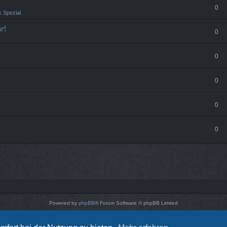
0
 Spezial
r!
0
0
0
0
0
Powered by
phpBB
® Forum Software © phpBB Limited
Style von
Arty
- phpBB 3.3 von MrGaby
Deutsche Übersetzung durch
phpBB.de