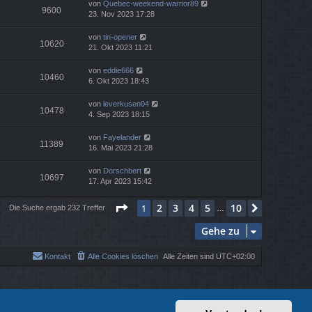
von
Quebec-weekend-warrior89
9600
23. Nov 2023 17:28
von
tin-opener
10620
21. Okt 2023 11:21
von
eddie666
10460
6. Okt 2023 18:43
von
leverkusen04
10478
4. Sep 2023 18:15
von
Fayelander
11389
16. Mai 2023 21:28
von
Dorschbert
10697
17. Apr 2023 15:42
Seite
1
von
10
2
3
4
5
10
1
Nächste
Die Suche ergab 232 Treffer
…
Gehe zu
Kontakt
Alle Cookies löschen
Alle Zeiten sind
UTC+02:00