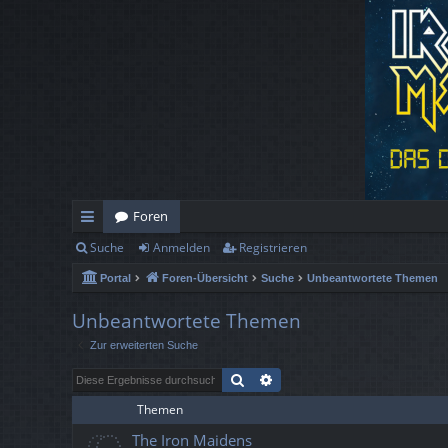
Foren
Suche
Anmelden
Registrieren
ch
Portal
Foren-Übersicht
Suche
Unbeantwortete Themen
ne
llz
Unbeantwortete Themen
Zur erweiterten Suche
ug
Suche
Erweiterte Suche
rif
Themen
f
The Iron Maidens