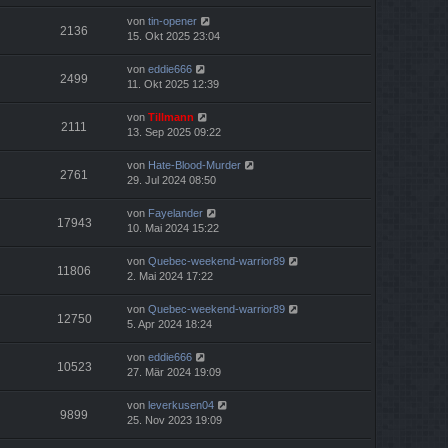
von
tin-opener
2136
15. Okt 2025 23:04
von
eddie666
2499
11. Okt 2025 12:39
von
Tillmann
2111
13. Sep 2025 09:22
von
Hate-Blood-Murder
2761
29. Jul 2024 08:50
von
Fayelander
17943
10. Mai 2024 15:22
von
Quebec-weekend-warrior89
11806
2. Mai 2024 17:22
von
Quebec-weekend-warrior89
12750
5. Apr 2024 18:24
von
eddie666
10523
27. Mär 2024 19:09
von
leverkusen04
9899
25. Nov 2023 19:09