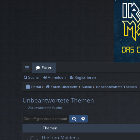
Foren
Suche
Anmelden
Registrieren
ch
Portal
Foren-Übersicht
Suche
Unbeantwortete Themen
ne
llz
Unbeantwortete Themen
Zur erweiterten Suche
ug
Suche
Erweiterte Suche
rif
Themen
f
The Iron Maidens