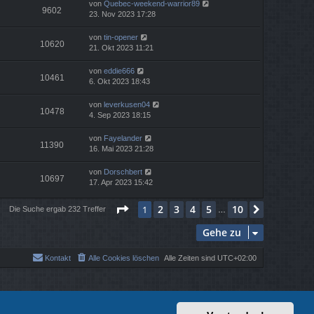
von
Quebec-weekend-warrior89
9602
23. Nov 2023 17:28
von
tin-opener
10620
21. Okt 2023 11:21
von
eddie666
10461
6. Okt 2023 18:43
von
leverkusen04
10478
4. Sep 2023 18:15
von
Fayelander
11390
16. Mai 2023 21:28
von
Dorschbert
10697
17. Apr 2023 15:42
Seite
1
von
10
2
3
4
5
10
1
Nächste
Die Suche ergab 232 Treffer
…
Gehe zu
Kontakt
Alle Cookies löschen
Alle Zeiten sind
UTC+02:00