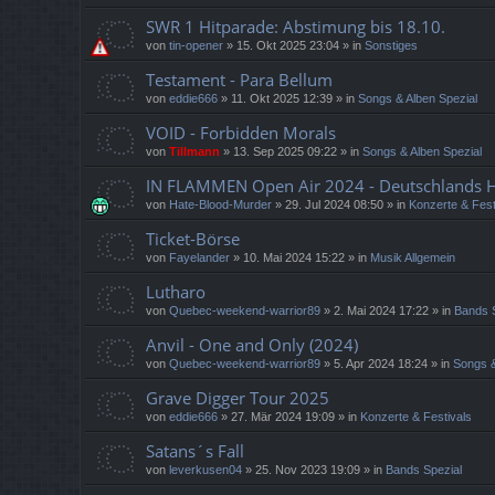
SWR 1 Hitparade: Abstimung bis 18.10.
von
tin-opener
»
15. Okt 2025 23:04
» in
Sonstiges
Testament - Para Bellum
von
eddie666
»
11. Okt 2025 12:39
» in
Songs & Alben Spezial
VOID - Forbidden Morals
von
Tillmann
»
13. Sep 2025 09:22
» in
Songs & Alben Spezial
IN FLAMMEN Open Air 2024 - Deutschlands He
von
Hate-Blood-Murder
»
29. Jul 2024 08:50
» in
Konzerte & Fest
Ticket-Börse
von
Fayelander
»
10. Mai 2024 15:22
» in
Musik Allgemein
Lutharo
von
Quebec-weekend-warrior89
»
2. Mai 2024 17:22
» in
Bands 
Anvil - One and Only (2024)
von
Quebec-weekend-warrior89
»
5. Apr 2024 18:24
» in
Songs &
Grave Digger Tour 2025
von
eddie666
»
27. Mär 2024 19:09
» in
Konzerte & Festivals
Satans´s Fall
von
leverkusen04
»
25. Nov 2023 19:09
» in
Bands Spezial