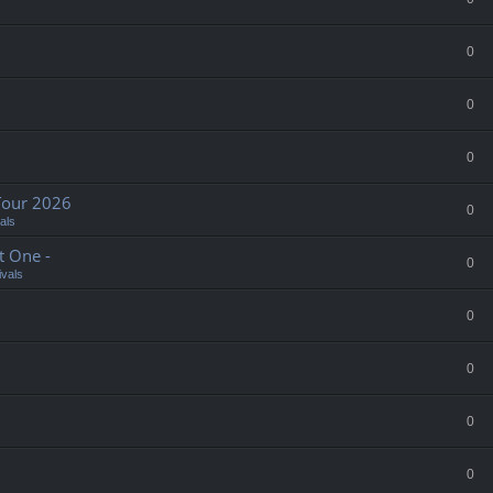
0
0
0
Tour 2026
0
als
t One -
0
ivals
0
0
0
0