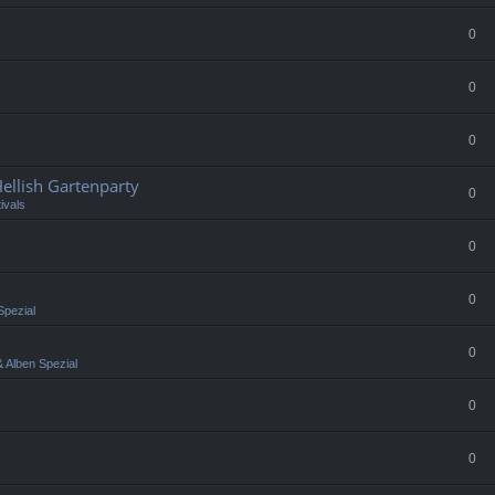
0
0
0
llish Gartenparty
0
ivals
0
0
Spezial
0
 Alben Spezial
0
0