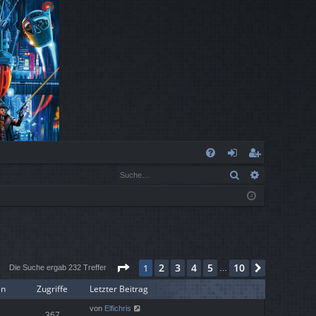
S
Suche
Erweiterte
FA
n
eg
Q
m
ist
el
rie
de
re
Seite
1
von
10
2
3
4
5
10
1
Nächste
n
n
Die Suche ergab 232 Treffer
…
en
Zugriffe
Letzter Beitrag
von
Elfichris
367