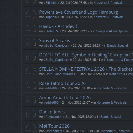
von
Elfichris
»
22. Jul 2026 07:48
» in
Konzerte & Festivals
Powerslave Coverband Logo Hamburg
von
Topspin
»
18. Jul 2026 08:22
» in
Konzerte & Festivals
Haiduk - Archdevil
von
Dieter_M
»
20. Mai 2026 22:17
» in
Songs & Alben Spezial
Sons of Arrakis
von
ZoSo_Capricorn
»
28. Jan 2026 14:17
» in
Bands Spezial
DEATH TO ALL “Symbolic Healing” European 
von
ZoSo_Capricorn
»
22. Jan 2026 15:41
» in
Konzerte & Festiv
STELLA NOMINE FESTIVAL 2026 - The Blackes
von
Hate-Blood-Murder
»
5. Jan 2026 05:41
» in
Konzerte & Fest
Rose Tattoo Tour 2026
von
eddie666
»
24. Nov 2025 11:10
» in
Konzerte & Festivals
Amon Amarth Tour 2026
von
eddie666
»
24. Nov 2025 11:07
» in
Konzerte & Festivals
Danko Jones
von
Fayelander
»
21. Nov 2025 12:09
» in
Bands Spezial
Møl Tour 2026
von
Dorschbert
»
16. Okt 2025 19:19
» in
Konzerte & Festivals