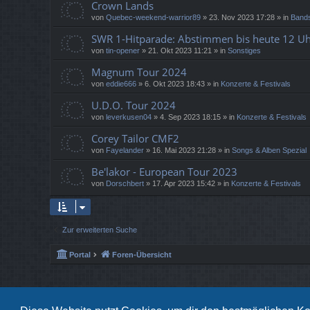
Crown Lands
von
Quebec-weekend-warrior89
»
23. Nov 2023 17:28
» in
Bands
SWR 1-Hitparade: Abstimmen bis heute 12 Uh
von
tin-opener
»
21. Okt 2023 11:21
» in
Sonstiges
Magnum Tour 2024
von
eddie666
»
6. Okt 2023 18:43
» in
Konzerte & Festivals
U.D.O. Tour 2024
von
leverkusen04
»
4. Sep 2023 18:15
» in
Konzerte & Festivals
Corey Tailor CMF2
von
Fayelander
»
16. Mai 2023 21:28
» in
Songs & Alben Spezial
Be'lakor - European Tour 2023
von
Dorschbert
»
17. Apr 2023 15:42
» in
Konzerte & Festivals
Zur erweiterten Suche
Portal
Foren-Übersicht