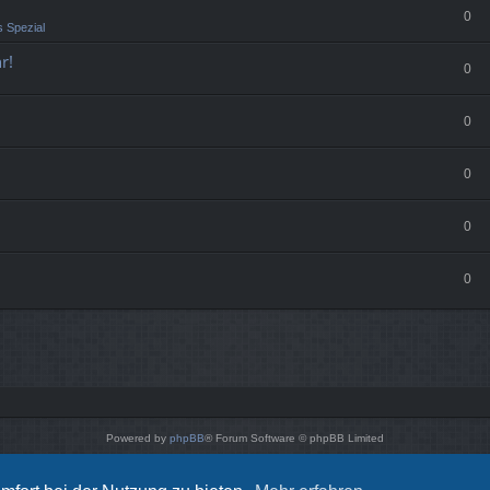
0
 Spezial
r!
0
0
0
0
0
Powered by
phpBB
® Forum Software © phpBB Limited
Style von
Arty
- phpBB 3.3 von MrGaby
Deutsche Übersetzung durch
phpBB.de