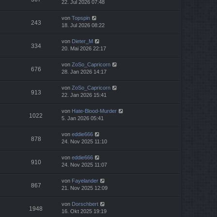
22. Jul 2026 07:48
von
Topspin
243
18. Jul 2026 08:22
von
Dieter_M
334
20. Mai 2026 22:17
von
ZoSo_Capricorn
676
28. Jan 2026 14:17
von
ZoSo_Capricorn
913
22. Jan 2026 15:41
von
Hate-Blood-Murder
1022
5. Jan 2026 05:41
von
eddie666
878
24. Nov 2025 11:10
von
eddie666
910
24. Nov 2025 11:07
von
Fayelander
867
21. Nov 2025 12:09
von
Dorschbert
1948
16. Okt 2025 19:19