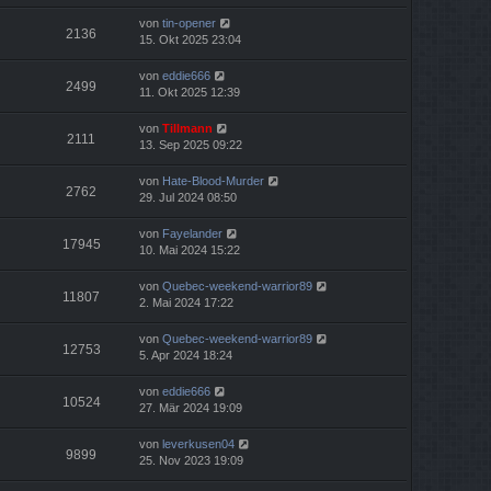
von
tin-opener
2136
15. Okt 2025 23:04
von
eddie666
2499
11. Okt 2025 12:39
von
Tillmann
2111
13. Sep 2025 09:22
von
Hate-Blood-Murder
2762
29. Jul 2024 08:50
von
Fayelander
17945
10. Mai 2024 15:22
von
Quebec-weekend-warrior89
11807
2. Mai 2024 17:22
von
Quebec-weekend-warrior89
12753
5. Apr 2024 18:24
von
eddie666
10524
27. Mär 2024 19:09
von
leverkusen04
9899
25. Nov 2023 19:09