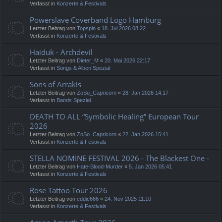
Verfasst in
Konzerte & Festivals
Powerslave Coverband Logo Hamburg
Letzter Beitrag von
Topspin
«
18. Jul 2026 08:22
Verfasst in
Konzerte & Festivals
Haiduk - Archdevil
Letzter Beitrag von
Dieter_M
«
20. Mai 2026 22:17
Verfasst in
Songs & Alben Spezial
Sons of Arrakis
Letzter Beitrag von
ZoSo_Capricorn
«
28. Jan 2026 14:17
Verfasst in
Bands Spezial
DEATH TO ALL “Symbolic Healing” European Tour
2026
Letzter Beitrag von
ZoSo_Capricorn
«
22. Jan 2026 15:41
Verfasst in
Konzerte & Festivals
STELLA NOMINE FESTIVAL 2026 - The Blackest One -
Letzter Beitrag von
Hate-Blood-Murder
«
5. Jan 2026 05:41
Verfasst in
Konzerte & Festivals
Rose Tattoo Tour 2026
Letzter Beitrag von
eddie666
«
24. Nov 2025 11:10
Verfasst in
Konzerte & Festivals