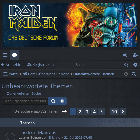
Such
Anmelden
Registrieren
ch
or
n
eg
S
Portal
Foren-Übersicht
Suche
Unbeantwortete Themen
ne
en
m
ist
u
Unbeantwortete Themen
llz
el
rie
c
Zur erweiterten Suche
h
ug
de
re
Suche
Erweiterte Suche
e
rif
n
n
Seite
1
von
10
2
3
4
5
10
1
Nächs
Die Suche ergab 232 Treffer
…
f
Themen
The Iron Maidens
Letzter Beitrag von
Elfichris
«
22. Jul 2026 07:48