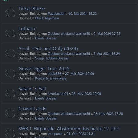
Ticket-Börse
Letzter Beitrag von
Fayelander
«
10. Mai 2024 15:22
Verfasst in
Musik Allgemein
Lutharo
Letzter Beitrag von
Quebec-weekend-warrior89
«
2. Mai 2024 17:22
Verfasst in
Bands Spezial
Anvil - One and Only (2024)
Letzter Beitrag von
Quebec-weekend-warrior89
«
5. Apr 2024 18:24
Verfasst in
Songs & Alben Spezial
Grave Digger Tour 2025
Letzter Beitrag von
eddie666
«
27. Mär 2024 19:09
Verfasst in
Konzerte & Festivals
Satans´s Fall
Letzter Beitrag von
leverkusen04
«
25. Nov 2023 19:09
Verfasst in
Bands Spezial
Crown Lands
Letzter Beitrag von
Quebec-weekend-warrior89
«
23. Nov 2023 17:28
Verfasst in
Bands Spezial
SWR 1-Hitparade: Abstimmen bis heute 12 Uhr!
Letzter Beitrag von
tin-opener
«
21. Okt 2023 11:21