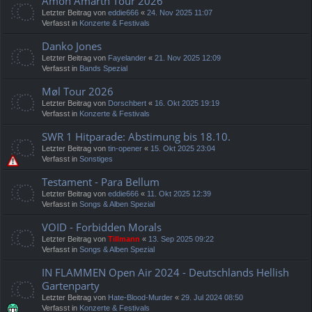
Amon Amarth Tour 2026
Letzter Beitrag von
eddie666
«
24. Nov 2025 11:07
Verfasst in
Konzerte & Festivals
Danko Jones
Letzter Beitrag von
Fayelander
«
21. Nov 2025 12:09
Verfasst in
Bands Spezial
Møl Tour 2026
Letzter Beitrag von
Dorschbert
«
16. Okt 2025 19:19
Verfasst in
Konzerte & Festivals
SWR 1 Hitparade: Abstimung bis 18.10.
Letzter Beitrag von
tin-opener
«
15. Okt 2025 23:04
Verfasst in
Sonstiges
Testament - Para Bellum
Letzter Beitrag von
eddie666
«
11. Okt 2025 12:39
Verfasst in
Songs & Alben Spezial
VOID - Forbidden Morals
Letzter Beitrag von
Tillmann
«
13. Sep 2025 09:22
Verfasst in
Songs & Alben Spezial
IN FLAMMEN Open Air 2024 - Deutschlands Hellish
Gartenparty
Letzter Beitrag von
Hate-Blood-Murder
«
29. Jul 2024 08:50
Verfasst in
Konzerte & Festivals