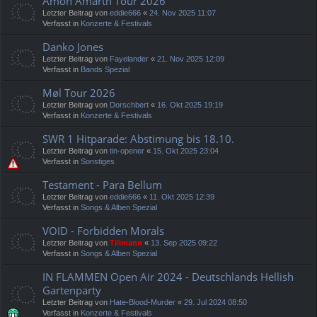
Amon Amarth Tour 2026
Letzter Beitrag von
eddie666
«
24. Nov 2025 11:07
Verfasst in
Konzerte & Festivals
Danko Jones
Letzter Beitrag von
Fayelander
«
21. Nov 2025 12:09
Verfasst in
Bands Spezial
Møl Tour 2026
Letzter Beitrag von
Dorschbert
«
16. Okt 2025 19:19
Verfasst in
Konzerte & Festivals
SWR 1 Hitparade: Abstimung bis 18.10.
Letzter Beitrag von
tin-opener
«
15. Okt 2025 23:04
Verfasst in
Sonstiges
Testament - Para Bellum
Letzter Beitrag von
eddie666
«
11. Okt 2025 12:39
Verfasst in
Songs & Alben Spezial
VOID - Forbidden Morals
Letzter Beitrag von
Tillmann
«
13. Sep 2025 09:22
Verfasst in
Songs & Alben Spezial
IN FLAMMEN Open Air 2024 - Deutschlands Hellish
Gartenparty
Letzter Beitrag von
Hate-Blood-Murder
«
29. Jul 2024 08:50
Verfasst in
Konzerte & Festivals