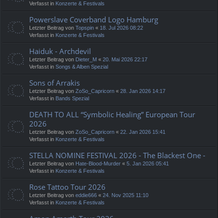
Verfasst in
Konzerte & Festivals
Powerslave Coverband Logo Hamburg
Letzter Beitrag von
Topspin
«
18. Jul 2026 08:22
Verfasst in
Konzerte & Festivals
Haiduk - Archdevil
Letzter Beitrag von
Dieter_M
«
20. Mai 2026 22:17
Verfasst in
Songs & Alben Spezial
Sons of Arrakis
Letzter Beitrag von
ZoSo_Capricorn
«
28. Jan 2026 14:17
Verfasst in
Bands Spezial
DEATH TO ALL “Symbolic Healing” European Tour
2026
Letzter Beitrag von
ZoSo_Capricorn
«
22. Jan 2026 15:41
Verfasst in
Konzerte & Festivals
STELLA NOMINE FESTIVAL 2026 - The Blackest One -
Letzter Beitrag von
Hate-Blood-Murder
«
5. Jan 2026 05:41
Verfasst in
Konzerte & Festivals
Rose Tattoo Tour 2026
Letzter Beitrag von
eddie666
«
24. Nov 2025 11:10
Verfasst in
Konzerte & Festivals