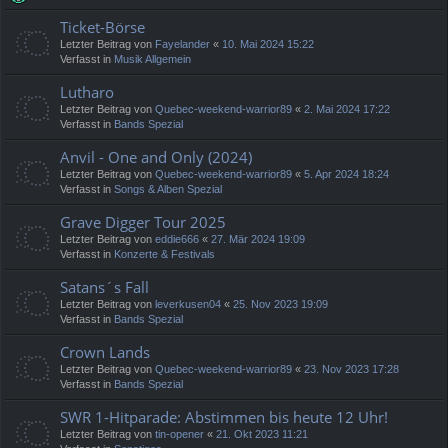
Ticket-Börse
Letzter Beitrag von
Fayelander
«
10. Mai 2024 15:22
Verfasst in
Musik Allgemein
Lutharo
Letzter Beitrag von
Quebec-weekend-warrior89
«
2. Mai 2024 17:22
Verfasst in
Bands Spezial
Anvil - One and Only (2024)
Letzter Beitrag von
Quebec-weekend-warrior89
«
5. Apr 2024 18:24
Verfasst in
Songs & Alben Spezial
Grave Digger Tour 2025
Letzter Beitrag von
eddie666
«
27. Mär 2024 19:09
Verfasst in
Konzerte & Festivals
Satans´s Fall
Letzter Beitrag von
leverkusen04
«
25. Nov 2023 19:09
Verfasst in
Bands Spezial
Crown Lands
Letzter Beitrag von
Quebec-weekend-warrior89
«
23. Nov 2023 17:28
Verfasst in
Bands Spezial
SWR 1-Hitparade: Abstimmen bis heute 12 Uhr!
Letzter Beitrag von
tin-opener
«
21. Okt 2023 11:21