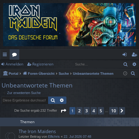
Such
Anmelden
Registrieren
ch
or
n
eg
S
Portal
Foren-Übersicht
Suche
Unbeantwortete Themen
ne
en
m
ist
u
Unbeantwortete Themen
llz
el
rie
c
Zur erweiterten Suche
h
ug
de
re
Suche
Erweiterte Suche
e
rif
n
n
Seite
1
von
10
2
3
4
5
10
1
Nächs
Die Suche ergab 232 Treffer
…
f
Themen
The Iron Maidens
Letzter Beitrag von
Elfichris
«
22. Jul 2026 07:48