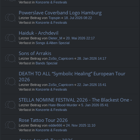
Verfasst in
Konzerte & Festivals
Powerslave Coverband Logo Hamburg
Letzter Beitrag von
Topspin
«
18. Jul 2026 08:22
Verfasst in
Konzerte & Festivals
Haiduk - Archdevil
Letzter Beitrag von
Dieter_M
«
20. Mai 2026 22:17
Verfasst in
Songs & Alben Spezial
Sons of Arrakis
Letzter Beitrag von
ZoSo_Capricorn
«
28. Jan 2026 14:17
Verfasst in
Bands Spezial
DEATH TO ALL “Symbolic Healing” European Tour
2026
Letzter Beitrag von
ZoSo_Capricorn
«
22. Jan 2026 15:41
Verfasst in
Konzerte & Festivals
STELLA NOMINE FESTIVAL 2026 - The Blackest One -
Letzter Beitrag von
Hate-Blood-Murder
«
5. Jan 2026 05:41
Verfasst in
Konzerte & Festivals
Rose Tattoo Tour 2026
Letzter Beitrag von
eddie666
«
24. Nov 2025 11:10
Verfasst in
Konzerte & Festivals