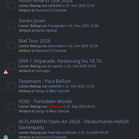
Amon Amarth Tour 2026
Letzter Beitrag von
eddie666
«
24. Nov 2025 11:07
Verfasst in
Konzerte & Festivals
Danko Jones
Letzter Beitrag von
Fayelander
«
21. Nov 2025 12:09
Verfasst in
Bands Spezial
Møl Tour 2026
Letzter Beitrag von
Dorschbert
«
16. Okt 2025 19:19
Verfasst in
Konzerte & Festivals
SWR 1 Hitparade: Abstimung bis 18.10.
Letzter Beitrag von
tin-opener
«
15. Okt 2025 23:04
Verfasst in
Sonstiges
Testament - Para Bellum
Letzter Beitrag von
eddie666
«
11. Okt 2025 12:39
Verfasst in
Songs & Alben Spezial
VOID - Forbidden Morals
Letzter Beitrag von
Tillmann
«
13. Sep 2025 09:22
Verfasst in
Songs & Alben Spezial
IN FLAMMEN Open Air 2024 - Deutschlands Hellish
Gartenparty
Letzter Beitrag von
Hate-Blood-Murder
«
29. Jul 2024 08:50
Verfasst in
Konzerte & Festivals