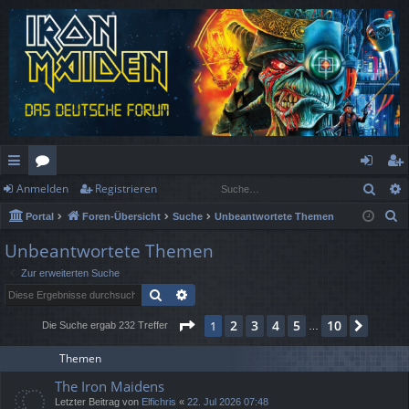
Such
Anmelden
Registrieren
ch
or
n
eg
S
Portal
Foren-Übersicht
Suche
Unbeantwortete Themen
ne
en
m
ist
u
Unbeantwortete Themen
llz
el
rie
c
Zur erweiterten Suche
h
ug
de
re
Suche
Erweiterte Suche
e
rif
n
n
Seite
1
von
10
2
3
4
5
10
1
Nächs
Die Suche ergab 232 Treffer
…
f
Themen
The Iron Maidens
Letzter Beitrag von
Elfichris
«
22. Jul 2026 07:48