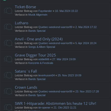
Ticket-Börse
Letzter Beitrag von
Fayelander
«
10. Mai 2024 15:22
Verfasst in
Musik Allgemein
Lutharo
Letzter Beitrag von
Quebec-weekend-warrior89
«
2. Mai 2024 17:22
Verfasst in
Bands Spezial
Anvil - One and Only (2024)
Letzter Beitrag von
Quebec-weekend-warrior89
«
5. Apr 2024 18:24
Verfasst in
Songs & Alben Spezial
Grave Digger Tour 2025
Letzter Beitrag von
eddie666
«
27. Mär 2024 19:09
Verfasst in
Konzerte & Festivals
Satans´s Fall
Letzter Beitrag von
leverkusen04
«
25. Nov 2023 19:09
Verfasst in
Bands Spezial
Crown Lands
Letzter Beitrag von
Quebec-weekend-warrior89
«
23. Nov 2023 17:28
Verfasst in
Bands Spezial
SWR 1-Hitparade: Abstimmen bis heute 12 Uhr!
Letzter Beitrag von
tin-opener
«
21. Okt 2023 11:21