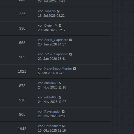
22. Jul 2026 07:48
von
Topspin
235
18. Jul 2026 08:22
von
Dieter_M
330
20. Mai 2026 22:17
von
ZoSo_Capricorn
668
28. Jan 2026 14:17
von
ZoSo_Capricorn
909
22. Jan 2026 15:41
von
Hate-Blood-Murder
1021
5. Jan 2026 05:41
von
eddie666
878
24. Nov 2025 11:10
von
eddie666
910
24. Nov 2025 11:07
von
Fayelander
865
21. Nov 2025 12:09
von
Dorschbert
1943
16. Okt 2025 19:19