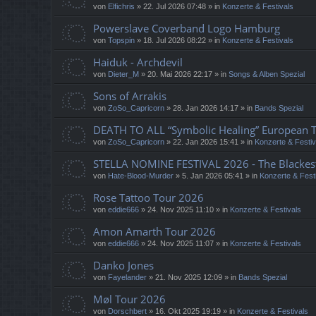
von
Elfichris
»
22. Jul 2026 07:48
» in
Konzerte & Festivals
Powerslave Coverband Logo Hamburg
von
Topspin
»
18. Jul 2026 08:22
» in
Konzerte & Festivals
Haiduk - Archdevil
von
Dieter_M
»
20. Mai 2026 22:17
» in
Songs & Alben Spezial
Sons of Arrakis
von
ZoSo_Capricorn
»
28. Jan 2026 14:17
» in
Bands Spezial
DEATH TO ALL “Symbolic Healing” European 
von
ZoSo_Capricorn
»
22. Jan 2026 15:41
» in
Konzerte & Festiv
STELLA NOMINE FESTIVAL 2026 - The Blackes
von
Hate-Blood-Murder
»
5. Jan 2026 05:41
» in
Konzerte & Fest
Rose Tattoo Tour 2026
von
eddie666
»
24. Nov 2025 11:10
» in
Konzerte & Festivals
Amon Amarth Tour 2026
von
eddie666
»
24. Nov 2025 11:07
» in
Konzerte & Festivals
Danko Jones
von
Fayelander
»
21. Nov 2025 12:09
» in
Bands Spezial
Møl Tour 2026
von
Dorschbert
»
16. Okt 2025 19:19
» in
Konzerte & Festivals