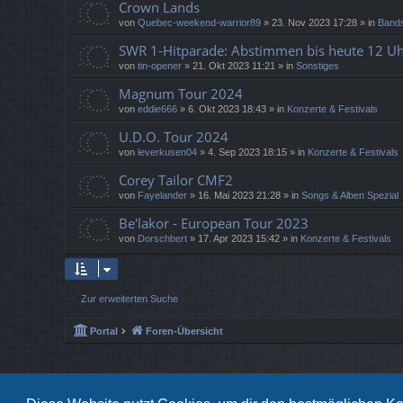
Crown Lands
von
Quebec-weekend-warrior89
»
23. Nov 2023 17:28
» in
Bands
SWR 1-Hitparade: Abstimmen bis heute 12 Uh
von
tin-opener
»
21. Okt 2023 11:21
» in
Sonstiges
Magnum Tour 2024
von
eddie666
»
6. Okt 2023 18:43
» in
Konzerte & Festivals
U.D.O. Tour 2024
von
leverkusen04
»
4. Sep 2023 18:15
» in
Konzerte & Festivals
Corey Tailor CMF2
von
Fayelander
»
16. Mai 2023 21:28
» in
Songs & Alben Spezial
Be'lakor - European Tour 2023
von
Dorschbert
»
17. Apr 2023 15:42
» in
Konzerte & Festivals
Zur erweiterten Suche
Portal
Foren-Übersicht