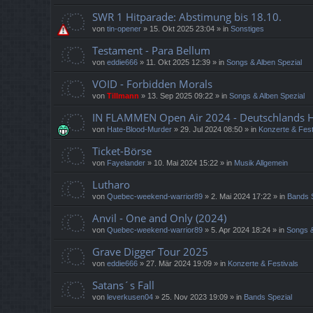
SWR 1 Hitparade: Abstimung bis 18.10.
von
tin-opener
»
15. Okt 2025 23:04
» in
Sonstiges
Testament - Para Bellum
von
eddie666
»
11. Okt 2025 12:39
» in
Songs & Alben Spezial
VOID - Forbidden Morals
von
Tillmann
»
13. Sep 2025 09:22
» in
Songs & Alben Spezial
IN FLAMMEN Open Air 2024 - Deutschlands He
von
Hate-Blood-Murder
»
29. Jul 2024 08:50
» in
Konzerte & Fest
Ticket-Börse
von
Fayelander
»
10. Mai 2024 15:22
» in
Musik Allgemein
Lutharo
von
Quebec-weekend-warrior89
»
2. Mai 2024 17:22
» in
Bands 
Anvil - One and Only (2024)
von
Quebec-weekend-warrior89
»
5. Apr 2024 18:24
» in
Songs &
Grave Digger Tour 2025
von
eddie666
»
27. Mär 2024 19:09
» in
Konzerte & Festivals
Satans´s Fall
von
leverkusen04
»
25. Nov 2023 19:09
» in
Bands Spezial