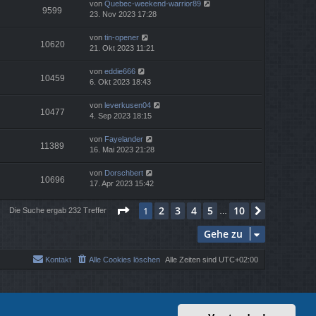
von
Quebec-weekend-warrior89
9599
23. Nov 2023 17:28
von
tin-opener
10620
21. Okt 2023 11:21
von
eddie666
10459
6. Okt 2023 18:43
von
leverkusen04
10477
4. Sep 2023 18:15
von
Fayelander
11389
16. Mai 2023 21:28
von
Dorschbert
10696
17. Apr 2023 15:42
Seite
1
von
10
2
3
4
5
10
1
Nächste
Die Suche ergab 232 Treffer
…
Gehe zu
Kontakt
Alle Cookies löschen
Alle Zeiten sind
UTC+02:00