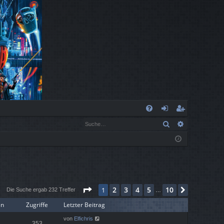
S
Suche
Erweiterte
FA
n
eg
Q
m
ist
el
rie
de
re
Seite
1
von
10
2
3
4
5
10
1
Nächste
n
n
Die Suche ergab 232 Treffer
…
en
Zugriffe
Letzter Beitrag
von
Elfichris
353