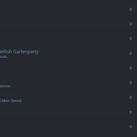
0
0
0
llish Gartenparty
0
ivals
0
0
Spezial
0
 Alben Spezial
0
0