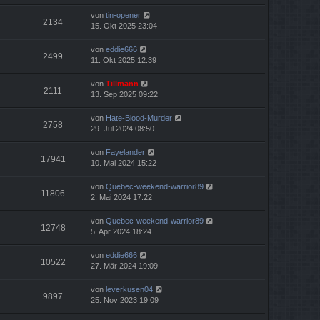
von
tin-opener
2134
15. Okt 2025 23:04
von
eddie666
2499
11. Okt 2025 12:39
von
Tillmann
2111
13. Sep 2025 09:22
von
Hate-Blood-Murder
2758
29. Jul 2024 08:50
von
Fayelander
17941
10. Mai 2024 15:22
von
Quebec-weekend-warrior89
11806
2. Mai 2024 17:22
von
Quebec-weekend-warrior89
12748
5. Apr 2024 18:24
von
eddie666
10522
27. Mär 2024 19:09
von
leverkusen04
9897
25. Nov 2023 19:09