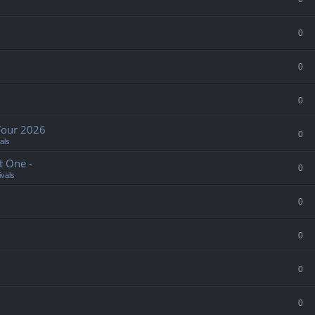
0
0
0
Tour 2026
0
als
t One -
0
ivals
0
0
0
0