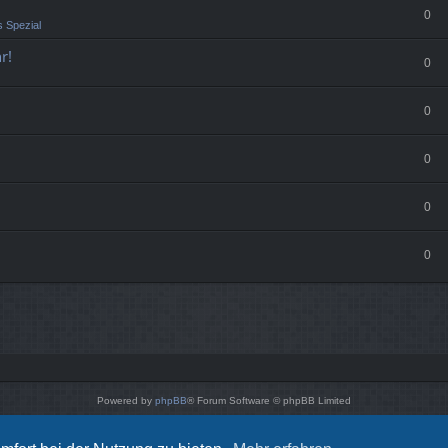
0
 Spezial
r!
0
0
0
0
0
Powered by
phpBB
® Forum Software © phpBB Limited
Style von
Arty
- phpBB 3.3 von MrGaby
Deutsche Übersetzung durch
phpBB.de