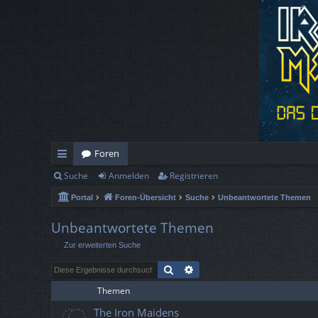
Foren
Suche
Anmelden
Registrieren
ch
Portal
Foren-Übersicht
Suche
Unbeantwortete Themen
ne
llz
Unbeantwortete Themen
Zur erweiterten Suche
ug
Suche
Erweiterte Suche
rif
Themen
f
The Iron Maidens