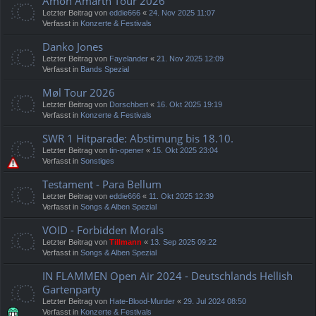
Amon Amarth Tour 2026
Letzter Beitrag von
eddie666
«
24. Nov 2025 11:07
Verfasst in
Konzerte & Festivals
Danko Jones
Letzter Beitrag von
Fayelander
«
21. Nov 2025 12:09
Verfasst in
Bands Spezial
Møl Tour 2026
Letzter Beitrag von
Dorschbert
«
16. Okt 2025 19:19
Verfasst in
Konzerte & Festivals
SWR 1 Hitparade: Abstimung bis 18.10.
Letzter Beitrag von
tin-opener
«
15. Okt 2025 23:04
Verfasst in
Sonstiges
Testament - Para Bellum
Letzter Beitrag von
eddie666
«
11. Okt 2025 12:39
Verfasst in
Songs & Alben Spezial
VOID - Forbidden Morals
Letzter Beitrag von
Tillmann
«
13. Sep 2025 09:22
Verfasst in
Songs & Alben Spezial
IN FLAMMEN Open Air 2024 - Deutschlands Hellish
Gartenparty
Letzter Beitrag von
Hate-Blood-Murder
«
29. Jul 2024 08:50
Verfasst in
Konzerte & Festivals