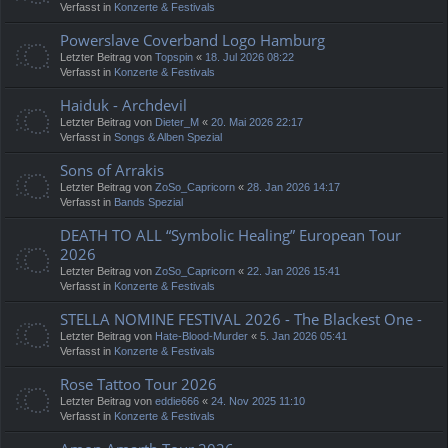
Verfasst in
Konzerte & Festivals
Powerslave Coverband Logo Hamburg
Letzter Beitrag von
Topspin
«
18. Jul 2026 08:22
Verfasst in
Konzerte & Festivals
Haiduk - Archdevil
Letzter Beitrag von
Dieter_M
«
20. Mai 2026 22:17
Verfasst in
Songs & Alben Spezial
Sons of Arrakis
Letzter Beitrag von
ZoSo_Capricorn
«
28. Jan 2026 14:17
Verfasst in
Bands Spezial
DEATH TO ALL “Symbolic Healing” European Tour
2026
Letzter Beitrag von
ZoSo_Capricorn
«
22. Jan 2026 15:41
Verfasst in
Konzerte & Festivals
STELLA NOMINE FESTIVAL 2026 - The Blackest One -
Letzter Beitrag von
Hate-Blood-Murder
«
5. Jan 2026 05:41
Verfasst in
Konzerte & Festivals
Rose Tattoo Tour 2026
Letzter Beitrag von
eddie666
«
24. Nov 2025 11:10
Verfasst in
Konzerte & Festivals