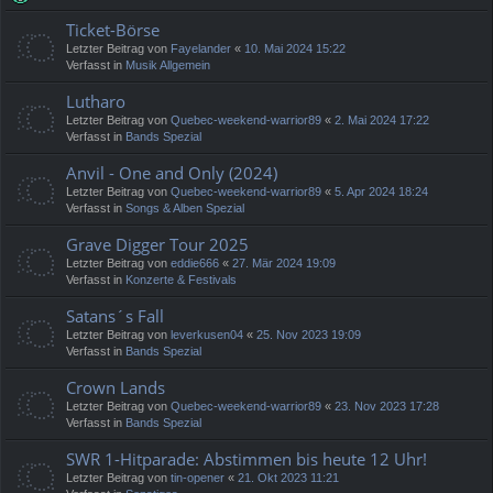
Ticket-Börse
Letzter Beitrag von
Fayelander
«
10. Mai 2024 15:22
Verfasst in
Musik Allgemein
Lutharo
Letzter Beitrag von
Quebec-weekend-warrior89
«
2. Mai 2024 17:22
Verfasst in
Bands Spezial
Anvil - One and Only (2024)
Letzter Beitrag von
Quebec-weekend-warrior89
«
5. Apr 2024 18:24
Verfasst in
Songs & Alben Spezial
Grave Digger Tour 2025
Letzter Beitrag von
eddie666
«
27. Mär 2024 19:09
Verfasst in
Konzerte & Festivals
Satans´s Fall
Letzter Beitrag von
leverkusen04
«
25. Nov 2023 19:09
Verfasst in
Bands Spezial
Crown Lands
Letzter Beitrag von
Quebec-weekend-warrior89
«
23. Nov 2023 17:28
Verfasst in
Bands Spezial
SWR 1-Hitparade: Abstimmen bis heute 12 Uhr!
Letzter Beitrag von
tin-opener
«
21. Okt 2023 11:21