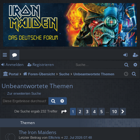
Such
Anmelden
Registrieren
ch
or
n
eg
S
Portal
Foren-Übersicht
Suche
Unbeantwortete Themen
ne
en
m
ist
u
Unbeantwortete Themen
llz
el
rie
c
Zur erweiterten Suche
h
ug
de
re
Suche
Erweiterte Suche
e
rif
n
n
Seite
1
von
10
2
3
4
5
10
1
Nächs
Die Suche ergab 232 Treffer
…
f
Themen
The Iron Maidens
Letzter Beitrag von
Elfichris
«
22. Jul 2026 07:48