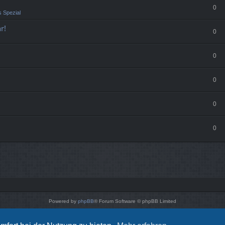
0
 Spezial
r!
0
0
0
0
0
Powered by
phpBB
® Forum Software © phpBB Limited
Style von
Arty
- phpBB 3.3 von MrGaby
Deutsche Übersetzung durch
phpBB.de