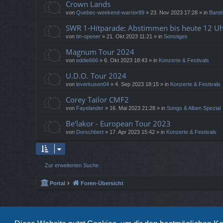
Crown Lands
von
Quebec-weekend-warrior89
»
23. Nov 2023 17:28
» in
Bands
SWR 1-Hitparade: Abstimmen bis heute 12 Uh
von
tin-opener
»
21. Okt 2023 11:21
» in
Sonstiges
Magnum Tour 2024
von
eddie666
»
6. Okt 2023 18:43
» in
Konzerte & Festivals
U.D.O. Tour 2024
von
leverkusen04
»
4. Sep 2023 18:15
» in
Konzerte & Festivals
Corey Tailor CMF2
von
Fayelander
»
16. Mai 2023 21:28
» in
Songs & Alben Spezial
Be'lakor - European Tour 2023
von
Dorschbert
»
17. Apr 2023 15:42
» in
Konzerte & Festivals
Zur erweiterten Suche
Portal
Foren-Übersicht