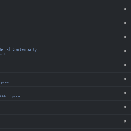
0
0
0
llish Gartenparty
0
ivals
0
0
Spezial
0
 Alben Spezial
0
0