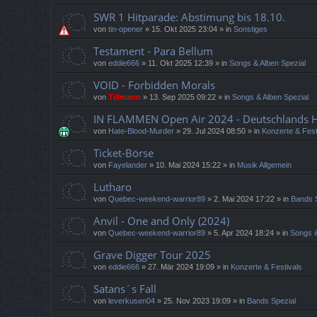
SWR 1 Hitparade: Abstimung bis 18.10.
von
tin-opener
»
15. Okt 2025 23:04
» in
Sonstiges
Testament - Para Bellum
von
eddie666
»
11. Okt 2025 12:39
» in
Songs & Alben Spezial
VOID - Forbidden Morals
von
Tillmann
»
13. Sep 2025 09:22
» in
Songs & Alben Spezial
IN FLAMMEN Open Air 2024 - Deutschlands He
von
Hate-Blood-Murder
»
29. Jul 2024 08:50
» in
Konzerte & Fest
Ticket-Börse
von
Fayelander
»
10. Mai 2024 15:22
» in
Musik Allgemein
Lutharo
von
Quebec-weekend-warrior89
»
2. Mai 2024 17:22
» in
Bands 
Anvil - One and Only (2024)
von
Quebec-weekend-warrior89
»
5. Apr 2024 18:24
» in
Songs &
Grave Digger Tour 2025
von
eddie666
»
27. Mär 2024 19:09
» in
Konzerte & Festivals
Satans´s Fall
von
leverkusen04
»
25. Nov 2023 19:09
» in
Bands Spezial