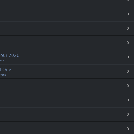
0
0
0
Tour 2026
0
als
t One -
0
ivals
0
0
0
0