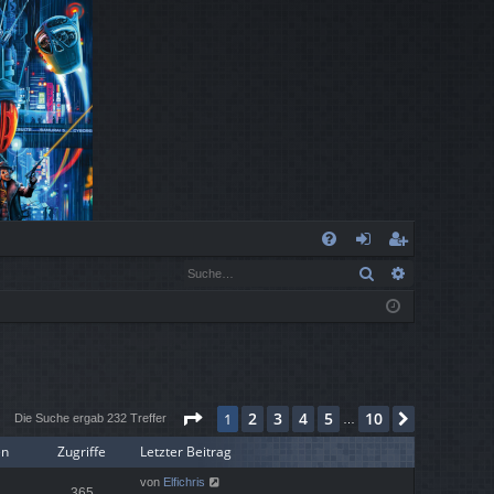
S
Suche
Erweiterte
FA
n
eg
Q
m
ist
el
rie
de
re
Seite
1
von
10
2
3
4
5
10
1
Nächste
n
n
Die Suche ergab 232 Treffer
…
en
Zugriffe
Letzter Beitrag
von
Elfichris
365