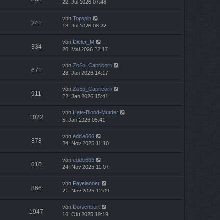
22. Jul 2026 07:48
von
Topspin
241
18. Jul 2026 08:22
von
Dieter_M
334
20. Mai 2026 22:17
von
ZoSo_Capricorn
671
28. Jan 2026 14:17
von
ZoSo_Capricorn
911
22. Jan 2026 15:41
von
Hate-Blood-Murder
1022
5. Jan 2026 05:41
von
eddie666
878
24. Nov 2025 11:10
von
eddie666
910
24. Nov 2025 11:07
von
Fayelander
866
21. Nov 2025 12:09
von
Dorschbert
1947
16. Okt 2025 19:19