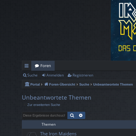
Foren
Suche
Anmelden
Registrieren
ch
Portal
Foren-Übersicht
Suche
Unbeantwortete Themen
ne
llz
Unbeantwortete Themen
Zur erweiterten Suche
ug
Suche
Erweiterte Suche
rif
Themen
f
The Iron Maidens