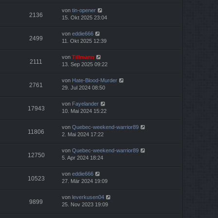
von
tin-opener
2136
15. Okt 2025 23:04
von
eddie666
2499
11. Okt 2025 12:39
von
Tillmann
2111
13. Sep 2025 09:22
von
Hate-Blood-Murder
2761
29. Jul 2024 08:50
von
Fayelander
17943
10. Mai 2024 15:22
von
Quebec-weekend-warrior89
11806
2. Mai 2024 17:22
von
Quebec-weekend-warrior89
12750
5. Apr 2024 18:24
von
eddie666
10523
27. Mär 2024 19:09
von
leverkusen04
9899
25. Nov 2023 19:09