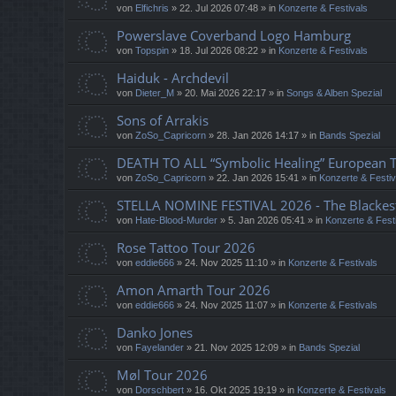
von
Elfichris
»
22. Jul 2026 07:48
» in
Konzerte & Festivals
Powerslave Coverband Logo Hamburg
von
Topspin
»
18. Jul 2026 08:22
» in
Konzerte & Festivals
Haiduk - Archdevil
von
Dieter_M
»
20. Mai 2026 22:17
» in
Songs & Alben Spezial
Sons of Arrakis
von
ZoSo_Capricorn
»
28. Jan 2026 14:17
» in
Bands Spezial
DEATH TO ALL “Symbolic Healing” European 
von
ZoSo_Capricorn
»
22. Jan 2026 15:41
» in
Konzerte & Festiv
STELLA NOMINE FESTIVAL 2026 - The Blackes
von
Hate-Blood-Murder
»
5. Jan 2026 05:41
» in
Konzerte & Fest
Rose Tattoo Tour 2026
von
eddie666
»
24. Nov 2025 11:10
» in
Konzerte & Festivals
Amon Amarth Tour 2026
von
eddie666
»
24. Nov 2025 11:07
» in
Konzerte & Festivals
Danko Jones
von
Fayelander
»
21. Nov 2025 12:09
» in
Bands Spezial
Møl Tour 2026
von
Dorschbert
»
16. Okt 2025 19:19
» in
Konzerte & Festivals