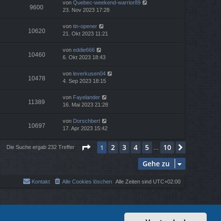
von
Quebec-weekend-warrior89
9600
23. Nov 2023 17:28
von
tin-opener
10620
21. Okt 2023 11:21
von
eddie666
10460
6. Okt 2023 18:43
von
leverkusen04
10478
4. Sep 2023 18:15
von
Fayelander
11389
16. Mai 2023 21:28
von
Dorschbert
10697
17. Apr 2023 15:42
Seite
1
von
10
2
3
4
5
10
1
Nächste
Die Suche ergab 232 Treffer
…
Gehe zu
Kontakt
Alle Cookies löschen
Alle Zeiten sind
UTC+02:00