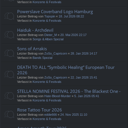
Verfasst in
Konzerte & Festivals
Powerslave Coverband Logo Hamburg
Letzter Beitrag von
Topspin
«
18. Jul 2026 08:22
Verfasst in
Konzerte & Festivals
Haiduk - Archdevil
Letzter Beitrag von
Dieter_M
«
20. Mai 2026 22:17
Verfasst in
Songs & Alben Spezial
Sons of Arrakis
Letzter Beitrag von
ZoSo_Capricorn
«
28. Jan 2026 14:17
Verfasst in
Bands Spezial
DEATH TO ALL “Symbolic Healing” European Tour
2026
Letzter Beitrag von
ZoSo_Capricorn
«
22. Jan 2026 15:41
Verfasst in
Konzerte & Festivals
STELLA NOMINE FESTIVAL 2026 - The Blackest One -
Letzter Beitrag von
Hate-Blood-Murder
«
5. Jan 2026 05:41
Verfasst in
Konzerte & Festivals
Rose Tattoo Tour 2026
Letzter Beitrag von
eddie666
«
24. Nov 2025 11:10
Verfasst in
Konzerte & Festivals