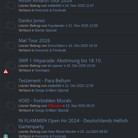
Amon Amarth Tour 2026
Letzter Beitrag von
eddie666
«
24. Nov 2025 11:07
Verfasst in
Konzerte & Festivals
Danko Jones
Letzter Beitrag von
Fayelander
«
21. Nov 2025 12:09
Verfasst in
Bands Spezial
Møl Tour 2026
Letzter Beitrag von
Dorschbert
«
16. Okt 2025 19:19
Verfasst in
Konzerte & Festivals
SWR 1 Hitparade: Abstimung bis 18.10.
Letzter Beitrag von
tin-opener
«
15. Okt 2025 23:04
Verfasst in
Sonstiges
Testament - Para Bellum
Letzter Beitrag von
eddie666
«
11. Okt 2025 12:39
Verfasst in
Songs & Alben Spezial
VOID - Forbidden Morals
Letzter Beitrag von
Tillmann
«
13. Sep 2025 09:22
Verfasst in
Songs & Alben Spezial
IN FLAMMEN Open Air 2024 - Deutschlands Hellish
Gartenparty
Letzter Beitrag von
Hate-Blood-Murder
«
29. Jul 2024 08:50
Verfasst in
Konzerte & Festivals