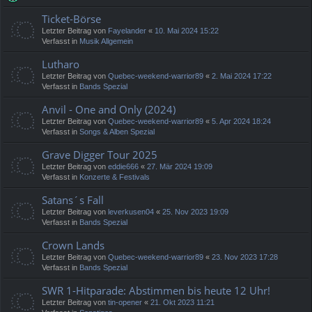
Ticket-Börse
Letzter Beitrag von
Fayelander
«
10. Mai 2024 15:22
Verfasst in
Musik Allgemein
Lutharo
Letzter Beitrag von
Quebec-weekend-warrior89
«
2. Mai 2024 17:22
Verfasst in
Bands Spezial
Anvil - One and Only (2024)
Letzter Beitrag von
Quebec-weekend-warrior89
«
5. Apr 2024 18:24
Verfasst in
Songs & Alben Spezial
Grave Digger Tour 2025
Letzter Beitrag von
eddie666
«
27. Mär 2024 19:09
Verfasst in
Konzerte & Festivals
Satans´s Fall
Letzter Beitrag von
leverkusen04
«
25. Nov 2023 19:09
Verfasst in
Bands Spezial
Crown Lands
Letzter Beitrag von
Quebec-weekend-warrior89
«
23. Nov 2023 17:28
Verfasst in
Bands Spezial
SWR 1-Hitparade: Abstimmen bis heute 12 Uhr!
Letzter Beitrag von
tin-opener
«
21. Okt 2023 11:21