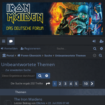
Such
Anmelden
Registrieren
ch
or
n
eg
S
Portal
Foren-Übersicht
Suche
Unbeantwortete Themen
ne
en
m
ist
u
Unbeantwortete Themen
llz
el
rie
c
Zur erweiterten Suche
h
ug
de
re
Suche
Erweiterte Suche
e
rif
n
n
Seite
1
von
10
2
3
4
5
10
1
Nächs
Die Suche ergab 232 Treffer
…
f
Themen
The Iron Maidens
Letzter Beitrag von
Elfichris
«
22. Jul 2026 07:48