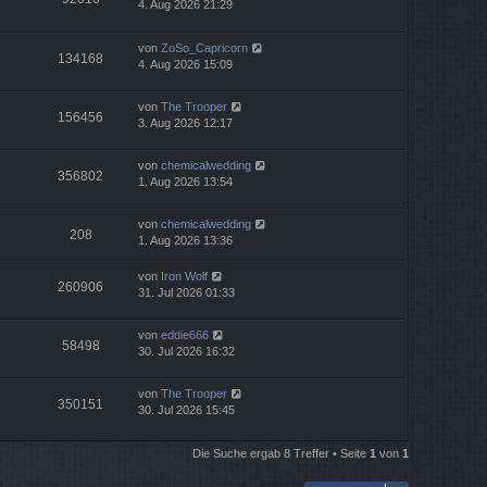
4. Aug 2026 21:29
von
ZoSo_Capricorn
134168
4. Aug 2026 15:09
von
The Trooper
156456
3. Aug 2026 12:17
von
chemicalwedding
356802
1. Aug 2026 13:54
von
chemicalwedding
208
1. Aug 2026 13:36
von
Iron Wolf
260906
31. Jul 2026 01:33
von
eddie666
58498
30. Jul 2026 16:32
von
The Trooper
350151
30. Jul 2026 15:45
Die Suche ergab 8 Treffer • Seite
1
von
1