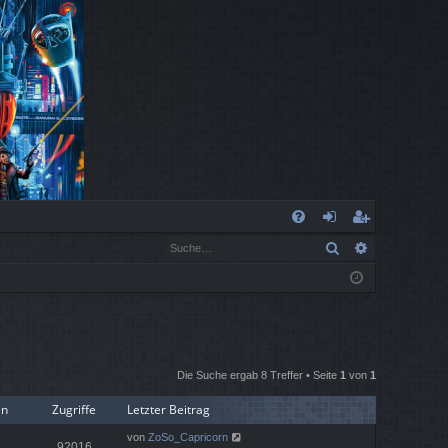
S
Suche
Erweiterte
FA
n
eg
Q
m
ist
el
rie
de
re
Die Suche ergab 8 Treffer • Seite
1
von
1
n
n
en
Zugriffe
Letzter Beitrag
von
ZoSo_Capricorn
92016