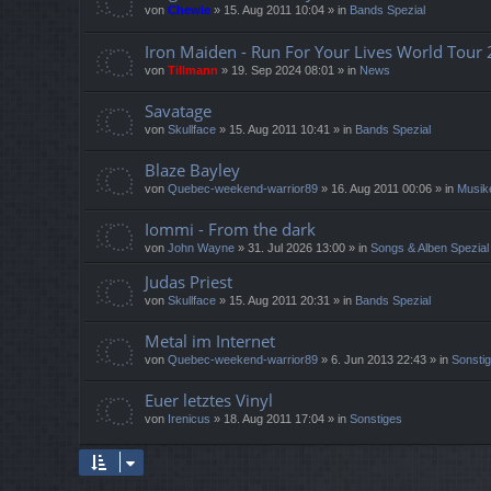
von
Chewie
»
15. Aug 2011 10:04
» in
Bands Spezial
Iron Maiden - Run For Your Lives World Tour
von
Tillmann
»
19. Sep 2024 08:01
» in
News
Savatage
von
Skullface
»
15. Aug 2011 10:41
» in
Bands Spezial
Blaze Bayley
von
Quebec-weekend-warrior89
»
16. Aug 2011 00:06
» in
Musik
Iommi - From the dark
von
John Wayne
»
31. Jul 2026 13:00
» in
Songs & Alben Spezial
Judas Priest
von
Skullface
»
15. Aug 2011 20:31
» in
Bands Spezial
Metal im Internet
von
Quebec-weekend-warrior89
»
6. Jun 2013 22:43
» in
Sonsti
Euer letztes Vinyl
von
Irenicus
»
18. Aug 2011 17:04
» in
Sonstiges