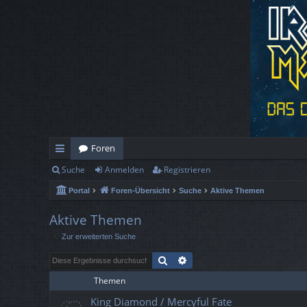
Foren
Suche
Anmelden
Registrieren
ch
Portal
Foren-Übersicht
Suche
Aktive Themen
ne
llz
Aktive Themen
Zur erweiterten Suche
ug
Suche
Erweiterte Suche
rif
Themen
f
King Diamond / Mercyful Fate