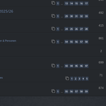
1
13
14
15
16
17
…
 2025/26
492
1
29
30
31
32
33
…
415
1
24
25
26
27
28
…
861
er & Personen
1
54
55
56
57
58
…
2
699
1
43
44
45
46
47
…
71
ges
1
2
3
4
5
874
1
55
56
57
58
59
…