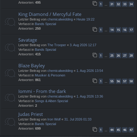
Antworten:
495
1
31
32
33
34
…
King Diamond / Mercyful Fate
Letzter Beitrag von
chemicalwedding
«
Heute 19:22
Verfasst in
Bands Spezial
Antworten:
250
1
14
15
16
17
…
Savatage
Letzter Beitrag von
The Trooper
«
3. Aug 2026 12:17
Verfasst in
Bands Spezial
Antworten:
415
1
25
26
27
28
…
Blaze Bayley
Letzter Beitrag von
chemicalwedding
«
1. Aug 2026 13:54
Verfasst in
Musiker & Personen
Antworten:
861
1
55
56
57
58
…
Iommi - From the dark
Letzter Beitrag von
chemicalwedding
«
1. Aug 2026 13:36
Verfasst in
Songs & Alben Spezial
Antworten:
2
Judas Priest
Letzter Beitrag von
Iron Wolf
«
31. Jul 2026 01:33
Verfasst in
Bands Spezial
Antworten:
699
1
44
45
46
47
…