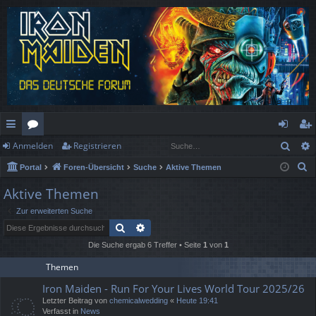
Such
Anmelden
Registrieren
ch
or
n
eg
S
Portal
Foren-Übersicht
Suche
Aktive Themen
ne
en
m
ist
u
Aktive Themen
llz
el
rie
c
Zur erweiterten Suche
h
ug
de
re
Suche
Erweiterte Suche
e
rif
n
n
Die Suche ergab 6 Treffer • Seite
1
von
1
f
Themen
Iron Maiden - Run For Your Lives World Tour 2025/26
Letzter Beitrag von
chemicalwedding
«
Heute 19:41
Verfasst in
News