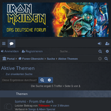
Such
Anmelden
Registrieren
ch
or
n
eg
S
Portal
Foren-Übersicht
Suche
Aktive Themen
ne
en
m
ist
u
Aktive Themen
llz
el
rie
c
Zur erweiterten Suche
h
ug
de
re
Suche
Erweiterte Suche
e
rif
n
n
Die Suche ergab 5 Treffer • Seite
1
von
1
f
Themen
Iommi - From the dark
Letzter Beitrag von
Tillmann
«
vor 3 Minuten
Verfasst in
Songs & Alben Spezial