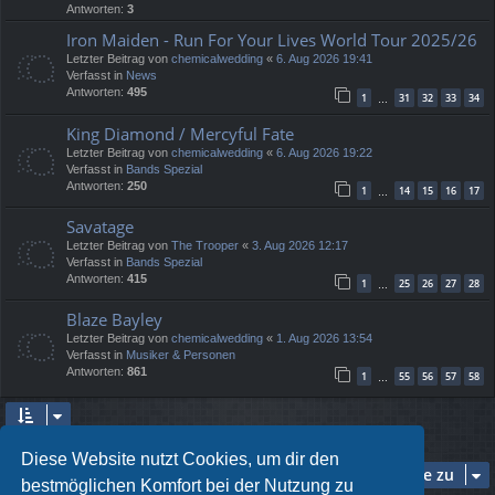
Antworten:
3
Iron Maiden - Run For Your Lives World Tour 2025/26
Letzter Beitrag von
chemicalwedding
«
6. Aug 2026 19:41
Verfasst in
News
Antworten:
495
1
31
32
33
34
…
King Diamond / Mercyful Fate
Letzter Beitrag von
chemicalwedding
«
6. Aug 2026 19:22
Verfasst in
Bands Spezial
Antworten:
250
1
14
15
16
17
…
Savatage
Letzter Beitrag von
The Trooper
«
3. Aug 2026 12:17
Verfasst in
Bands Spezial
Antworten:
415
1
25
26
27
28
…
Blaze Bayley
Letzter Beitrag von
chemicalwedding
«
1. Aug 2026 13:54
Verfasst in
Musiker & Personen
Antworten:
861
1
55
56
57
58
…
Die Suche ergab 5 Treffer • Seite
1
von
1
Diese Website nutzt Cookies, um dir den
Gehe zu
bestmöglichen Komfort bei der Nutzung zu