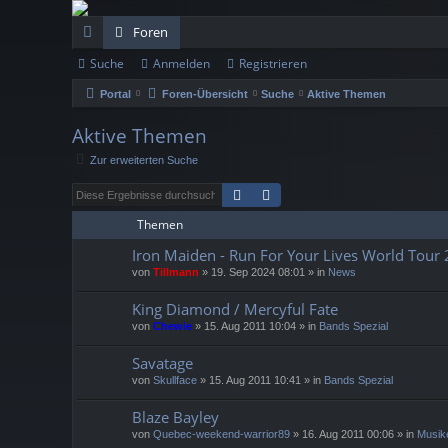
Foren
Suche
Anmelden
Registrieren
ch
Portal
Foren-Übersicht
Suche
Aktive Themen
ne
llz
Aktive Themen
Zur erweiterten Suche
ug
Suche
Erweiterte Suche
rif
Themen
f
Iron Maiden - Run For Your Lives World Tour
von
Tillmann
»
19. Sep 2024 08:01
» in
News
King Diamond / Mercyful Fate
von
Chewie
»
15. Aug 2011 10:04
» in
Bands Spezial
Savatage
von
Skullface
»
15. Aug 2011 10:41
» in
Bands Spezial
Blaze Bayley
von
Quebec-weekend-warrior89
»
16. Aug 2011 00:06
» in
Musik